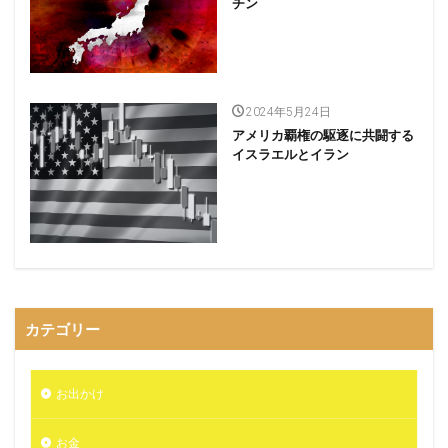
チン
2024年5月24日
アメリカ覇権の駆逐に共闘する
イスラエルとイラン
カテゴリー
お出かけ
お金