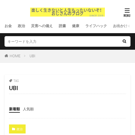
お金
政治
災害への備え
読書
健康
ライフハック
お出かけ
HOME
UBI
TAG
UBI
新着順
人気順
政治