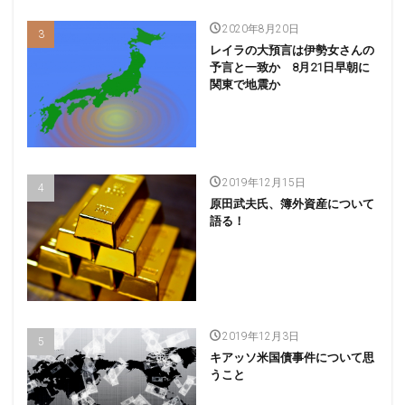
2020年8月20日
レイラの大預言は伊勢女さんの
予言と一致か 8月21日早朝に
関東で地震か
2019年12月15日
原田武夫氏、簿外資産について
語る！
2019年12月3日
キアッソ米国債事件について思
うこと