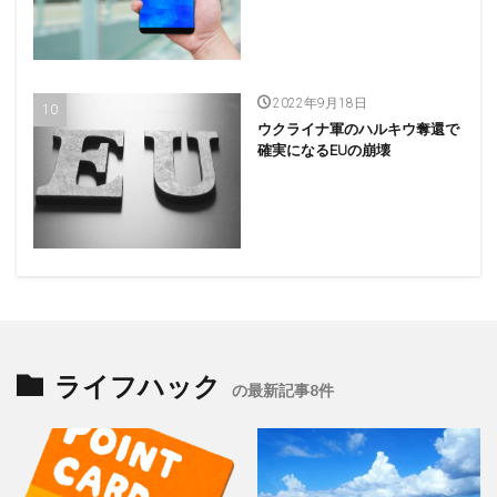
2022年9月18日
ウクライナ軍のハルキウ奪還で
確実になるEUの崩壊
ライフハック
の最新記事8件