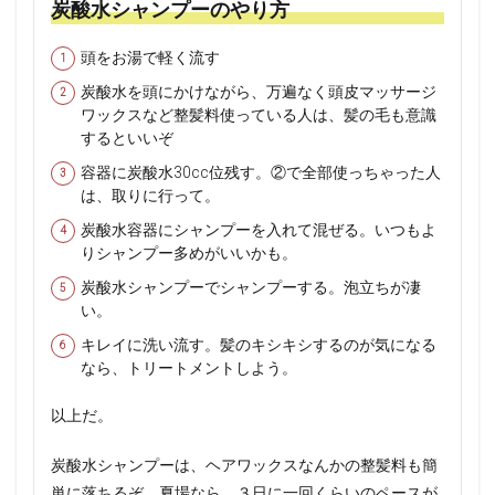
炭酸水シャンプーのやり方
頭をお湯で軽く流す
炭酸水を頭にかけながら、万遍なく頭皮マッサージ
ワックスなど整髪料使っている人は、髪の毛も意識
するといいぞ
容器に炭酸水30cc位残す。②で全部使っちゃった人
は、取りに行って。
炭酸水容器にシャンプーを入れて混ぜる。いつもよ
りシャンプー多めがいいかも。
炭酸水シャンプーでシャンプーする。泡立ちが凄
い。
キレイに洗い流す。髪のキシキシするのが気になる
なら、トリートメントしよう。
以上だ。
炭酸水シャンプーは、ヘアワックスなんかの整髪料も簡
単に落ちるぞ。夏場なら、３日に一回くらいのペースが