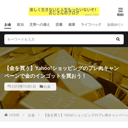
お金
政治
災害への備え
読書
健康
ライフハック
お出かけ
【金を買う】Yahoo!ショッピングのプレ肉キャン
ペーンで金のインゴットを買おう！
2019年10月2日
お金
HOME
お金
【金を買う】Yahoo!ショッピングのプレ肉キャンペ