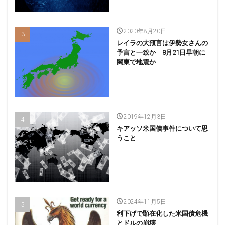
2020年8月20日
レイラの大預言は伊勢女さんの
予言と一致か 8月21日早朝に
関東で地震か
2019年12月3日
キアッソ米国債事件について思
うこと
2024年11月5日
利下げで顕在化した米国債危機
とドルの崩壊