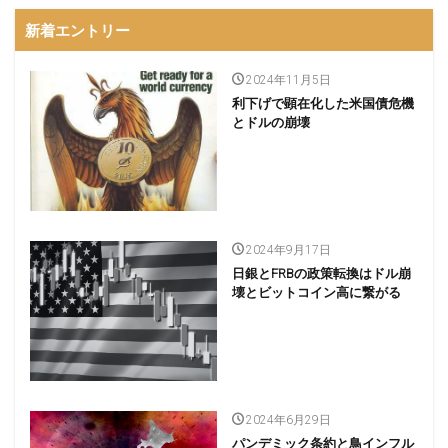
新着エントリー
2024年11月5日
利下げで顕在化した米国債危機
とドルの崩壊
2024年9月17日
日銀とFRBの政策転換はドル崩
壊とビットコイン高に繋がる
2024年6月29日
パンデミック条約と鳥インフル