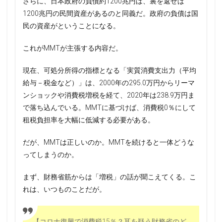
さらに、日本政府の負債約1200兆円は、裏を返せば
1200兆円の民間資産があるのと同義だ。政府の負債は国
民の資産がということになる。
これがMMTが主張する内容だ。
現在、可処分所得の指標となる「実質消費支出力（平均
給与－税金など）」は、2000年の295.0万円からリーマ
ンショックや消費税増税を経て、2020年は238.9万円ま
で落ち込んでいる。MMTに基づけば、消費税0％にして
租税負担率を大幅に低減する必要がある。
だが、MMTは正しいのか。MMTを続けると一体どうな
ってしまうのか。
まず、財務省筋からは「増税」の話が聞こえてくる。こ
れは、いつものことだが。
【コロナ復興で消費税15％？耳を疑う財務省のど