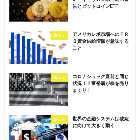
告とビットコインETF
アメリカレポ市場へのＦＲ
お金
Ｂ資金供給増額が意味する
こと
コロナショック直前と同じ
お金
状況！？富裕層が株を売り
まくり！
世界の金融システムは破綻
お金
に向けて大きく動く