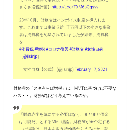
さくさ増税計画】
https://t.co/TXM6bQgsvv
23年10月、財務省はインボイス制度を導入しま
す。これまでは事業収益1千万円以下の小さな事業
者は消費税を免除されていましたが結果、消費税
を……
#消費税
#増税
#コロナ復興
#財務省
#女性自身
［
@jisinjp
］
— 女性自身【公式】 (@jisinjp)
February 17, 2021
財務省の「スキ有らば増税」は、MMTに基づけば不要な
ハズ・・。財務省はどう考えているのか。
「財政赤字を気にする必要はなく、まだまだ借金
は可能だ」とするMMT理論。財務省が全否定する
この理論は、日本を救う特効薬たりうるのか、記