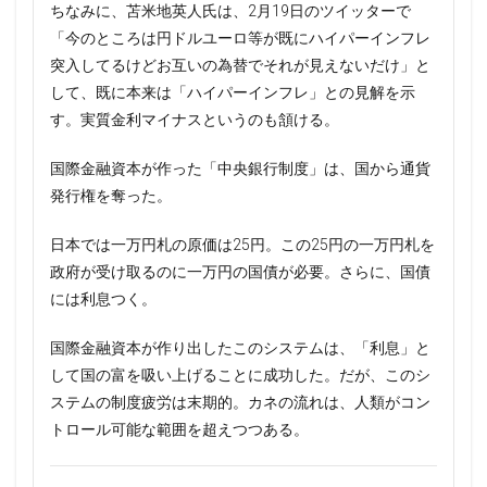
ちなみに、苫米地英人氏は、2月19日のツイッターで
「今のところは円ドルユーロ等が既にハイパーインフレ
突入してるけどお互いの為替でそれが見えないだけ」と
して、既に本来は「ハイパーインフレ」との見解を示
す。実質金利マイナスというのも頷ける。
国際金融資本が作った「中央銀行制度」は、国から通貨
発行権を奪った。
日本では一万円札の原価は25円。この25円の一万円札を
政府が受け取るのに一万円の国債が必要。さらに、国債
には利息つく。
国際金融資本が作り出したこのシステムは、「利息」と
して国の富を吸い上げることに成功した。だが、このシ
ステムの制度疲労は末期的。カネの流れは、人類がコン
トロール可能な範囲を超えつつある。