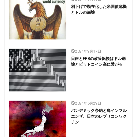
利下げで顕在化した米国債危機
とドルの崩壊
2024年9月17日
日銀とFRBの政策転換はドル崩
壊とビットコイン高に繋がる
2024年6月29日
パンデミック条約と鳥インフル
エンザ、日本のレプリコンワク
チン