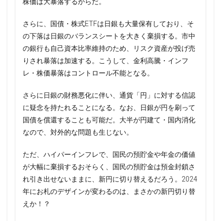
株価は大暴落するからだ。
さらに、国債・株式ETFは日銀も大量保有しており、そ
の下落は日銀のバランスシートを大きく棄損する。市中
の銀行も自己資本比率維持のため、リスク資産が投げ売
りされ暴落は加速する。こうして、金利高騰・インフ
レ・株価暴落はコントロール不能となる。
さらに日銀の財務悪化に伴い、通貨「円」に対する信認
に疑念を持たれることになる。なお、日銀が円を刷って
国債を償還することも可能だ。大半が円建て・国内消化
なので、対外的な問題も生じない。
ただ、ハイパーインフレで、国民の預貯金や年金の価値
が大幅に棄損するおそらく、国民の預貯金は預金封鎖さ
れ引き出せないままに、新円に切り替えるだろう。2024
年にお札のデザインが変わるのは、まさかの新円切り替
えか！？