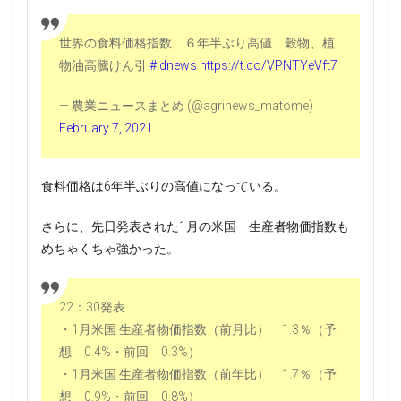
世界の食料価格指数 ６年半ぶり高値 穀物、植
物油高騰けん引
#ldnews
https://t.co/VPNTYeVft7
— 農業ニュースまとめ (@agrinews_matome)
February 7, 2021
食料価格は6年半ぶりの高値になっている。
さらに、先日発表された1月の米国 生産者物価指数も
めちゃくちゃ強かった。
22：30発表
・1月米国 生産者物価指数（前月比） 1.3％（予
想 0.4%・前回 0.3%）
・1月米国 生産者物価指数（前年比） 1.7％（予
想 0.9%・前回 0.8%）