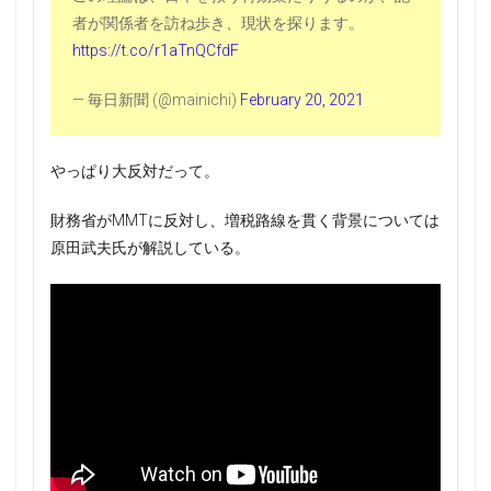
者が関係者を訪ね歩き、現状を探ります。
https://t.co/r1aTnQCfdF
— 毎日新聞 (@mainichi)
February 20, 2021
やっぱり大反対だって。
財務省がMMTに反対し、増税路線を貫く背景については
原田武夫氏が解説している。