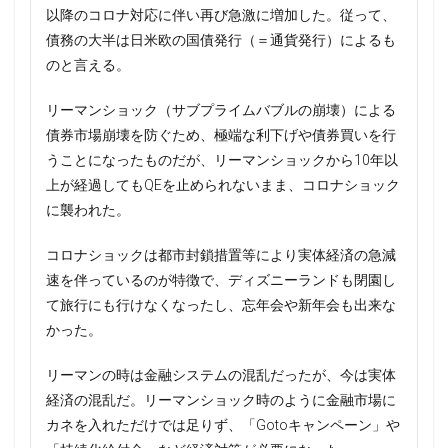
以降のコロナ対応に伴い再び急激に増加した。従って、
債務の大半は日米欧の国債発行（＝通貨発行）によるも
のと言える。
リーマンショック（サブプライムバブルの崩壊）による
債券市場崩壊を防ぐため、極端な利下げや債券買いを行
うことになったものだが、リーマンショックから10年以
上が経過してもQEを止められないまま、コロナショック
に襲われた。
コロナショックは都市封鎖措置等により実体経済の急減
速を伴っているのが特徴で、ディズニーランドも閉園し
て旅行にも行けなくなったし、忘年会や新年会も出来な
かった。
リーマンの時は金融システムの混乱だったが、今は実体
経済の混乱だ。リーマンショック時のように金融市場に
カネを入れただけでは足りず、「Gotoキャンペーン」や