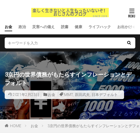
お金
政治
災害への備え
読書
健康
ライフハック
お出かけ
3京円の世界債務がもたらすインフレーションとデ
フォルト
2021年2月23日
お金
MMT
,
原田武夫
,
日本デフォルト
HOME
お金
3京円の世界債務がもたらすインフレーションとデフォ