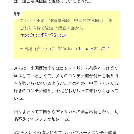
は、過去最高値圏で推移しているようだ。
コンテナ不足、運賃最高値 中国発欧米向け 巣
ごもり消費で逼迫 ：総合１面から
https://t.co/FRrh7SNcLK
— 日経ヨクヨム (@4946nikkei)
January 31, 2021
さらに、米国西海岸ではコンテナ船から荷降ろし作業が
遅延しているようで、多くのコンテナ船が何日も順番待
ちを強いられているようだ。このため、中国→アメリカ
行きのコンテナ船が、予定どおり戻って来れなくなって
いる。
回りまわって中国からアメリカへの商品出荷も滞り、商
品不足でインフレが加速する。
3京円という桁違いにタブついたマネーとコンテナ輸送