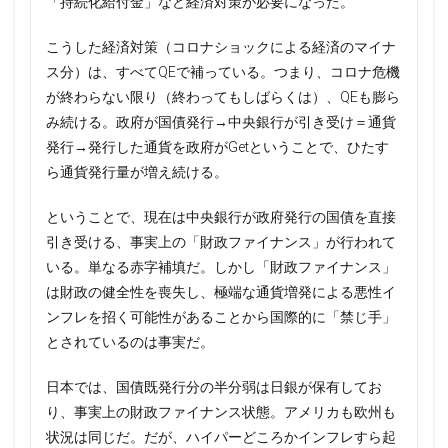
「持続化給付金」など経済対策が必要になった。
こうした経済対策（コロナショックによる経済のマイナ
ス分）は、すべてQEで補っている。つまり、コロナ危機
が終わらない限り（終わってもしばらくは）、QEも膨ら
み続ける。政府が国債発行→中央銀行が引き受け＝通貨
発行→発行した通貨を政府がGetということで、ひたす
ら通貨発行量が増え続ける。
ということで、現在は中央銀行が政府発行の国債を直接
引き受ける、事実上の「財政ファイナンス」が行われて
いる。単なる赤字補填だ。しかし「財政ファイナンス」
は財政の健全性を喪失し、極端な通貨増発による悪性イ
ンフレを招く可能性があることから国際的に「禁じ手」
とされているのは事実だ。
日本では、国債既発行分の半分弱は日銀が保有してお
り、事実上の財政ファイナンス状態。アメリカも欧州も
状況は同じだ。だが、ハイパーどころかインフレすら起