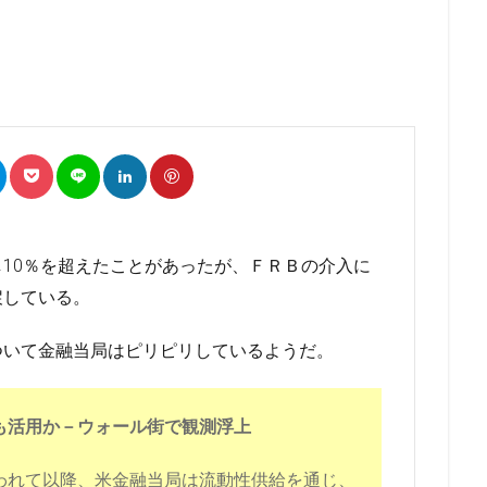
10％を超えたことがあったが、ＦＲＢの介入に
戻している。
ついて金融当局はピリピリしているようだ。
も活用か－ウォール街で観測浮上
われて以降、米金融当局は流動性供給を通じ、