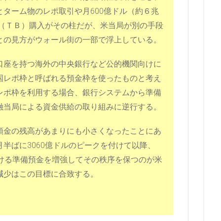
ターム物のレポ取引や月600億ドル（約６兆
券（ＴＢ）購入がその柱だが、米当局が別の手段
との見方がウォール街の一部で浮上している。
口座を持つ海外の中央銀行など公的機関向けに
国レポ枠と呼ばれる預金枠を使ったものと考え
レポ枠を利用する場合、銀行システムから準備
融当局による資金供給の取り組みに逆行する。
預金の残高があまりにも小さくなったことにあ
半ばに3060億ドルのピークを付けて以降、
おける準備預金を増強してその秩序を保つのが米
減少はこの目標に合致する。