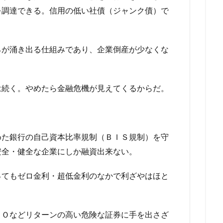
を調達できる。信用の低い社債（ジャンク債）で
ネが涌き出る仕組みであり、企業倒産が少なくな
は続く。やめたら金融危機が見えてくるからだ。
めた銀行の自己資本比率規制（ＢＩＳ規制）を守
安全・健全な企業にしか融資出来ない。
ってもゼロ金利・超低金利のなかで利ざやはほと
ＬＯなどリターンの高い危険な証券に手を出さざ