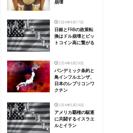
崩壊
2024年9月17日
日銀とFRBの政策転
換はドル崩壊とビッ
トコイン高に繋がる
2024年6月29日
パンデミック条約と
鳥インフルエンザ、
日本のレプリコンワ
クチン
2024年5月24日
アメリカ覇権の駆逐
に共闘するイスラエ
ルとイラン