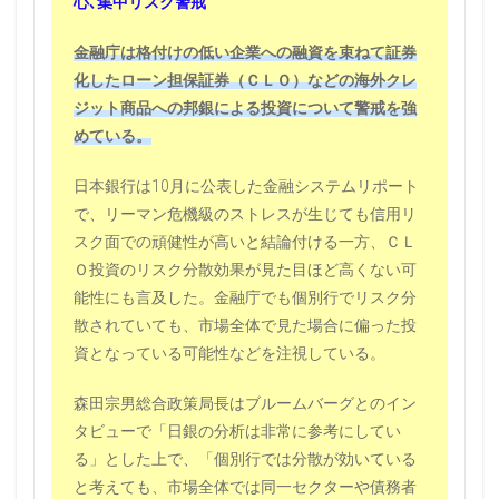
心､集中リスク警戒
金融庁は格付けの低い企業への融資を束ねて証券
化したローン担保証券（ＣＬＯ）などの海外クレ
ジット商品への邦銀による投資について警戒を強
めている。
日本銀行は10月に公表した金融システムリポート
で、リーマン危機級のストレスが生じても信用リ
スク面での頑健性が高いと結論付ける一方、ＣＬ
Ｏ投資のリスク分散効果が見た目ほど高くない可
能性にも言及した。金融庁でも個別行でリスク分
散されていても、市場全体で見た場合に偏った投
資となっている可能性などを注視している。
森田宗男総合政策局長はブルームバーグとのイン
タビューで「日銀の分析は非常に参考にしてい
る」とした上で、「個別行では分散が効いている
と考えても、市場全体では同一セクターや債務者