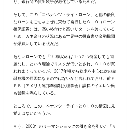
り、銀行間の貸出競争が激化しているためだ。
そして、この「コベナンツ・ライトローン」と他の優良
なローンをごちゃまぜに束ねて発行したＣＬＯ（ローン
担保証券）は、高い格付けと高いリターンを誇っている
ため、カネ余りの状況にある世界中の投資家や金融機関
が爆買いしている状況だ。
危ないローンでも「100集めれば１つ２つ倒産しても問
題なし」という理論でリスクが低いとされ、ＣＬＯが買
われまくっているが、2017年頃から欧米を中心に次の金
融危機の原因になるのではないかと言われており、前Ｆ
ＲＢ（アメリカ連邦準備制度理事会）議長のイエレン氏
も警鐘を鳴らしている。
ところで、このコベナンツ・ライトとＣＬＯの構図に見
覚えはないだろうか。
そう、2008年のリーマンショックの引き金を引いた「サ