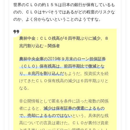
世界のＣＬＯの約１５％は日本の銀行が保有しているも
のの、ＣＬＯはヤバそうではあるがどの程度のリスクな
のか、よく分からないということのようですな。
農林中金：ＣＬＯ残高が６四半期ぶりに減少、８
兆円割り込む－関係者
農林中央金庫の2019年９月末のローン担保証券
（ＣＬＯ）保有残高は、前四半期比で微減とな
り、８兆円を割り込んだ
もようだ。投資拡大を続
けてきたＣＬＯ保有残高の減少は６四半期ぶりと
なる。
非公開情報として匿名を条件に語った複数の関係
者によると、
減少は保有証券の償還によるもの
で、売却によるものではない
という。具体的な残
高についての言及は避けた。ＣＬＯが裏付け資産