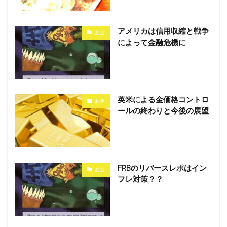
アメリカは信用収縮と戦争
お金
によって金融危機に
英米による金価格コントロ
お金
ールの終わりと今後の展望
FRBのリバースレポはイン
お金
フレ対策？？