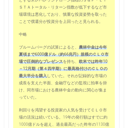
とする米レバレッジドローン指標のＳ＆Ｐ・ＬＩ
ＳＴＡトータル・リターン指数が低下するなど市
場環境は悪化しており、慎重な投資姿勢を取った
ことで償還分が投資分を上回ったと見られる。
中略
ブルームバーグの試算によると、
農林中金は今年
夏頃まで6000億ドル（約66兆円）規模のＣＬＯ市
場で圧倒的なプレゼンス
を持ち、
欧米では昨年10
－12月期（第４四半期）に最高格付けのＣＬＯの
最大半分を購入
していた。それが記録的な市場の
成長を支えた半面、金融庁などの監視に拍車を掛
け、同市場における農林中金の動向に関心が集ま
っていた。
利回りを渇望する投資家の人気を受けてＣＬＯ市
場の活況は続いている。19年の発行額はすでに約
1000億ドルを超え、過去最高だった昨年の1130億