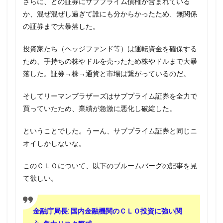
さらに、どの証券にサブプライム債権が含まれている
か、混ぜ混ぜし過ぎて誰にも分からかったため、無関係
の証券まで大暴落した。
投資家たち（ヘッジファンド等）は運転資金を確保する
ため、手持ちの株やドルを売ったため株やドルまで大暴
落した。証券→株→通貨と市場は繋がっているのだ。
そしてリーマンブラザーズはサブプライム証券を全力で
買っていたため、業績が急激に悪化し破綻した。
ということでした。うーん、サブプライム証券と同じニ
オイしかしないな。
このＣＬＯについて、以下のブルームバーグの記事を見
て欲しい。
金融庁局長: 国内金融機関のＣＬＯ投資に強い関