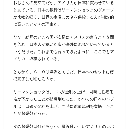
おじさんの見立てだが、アメリカが日本に買わせている
と見ている。日本の銀行はリーマンショックのダメージ
が比較的軽く、世界の市場にカネを供給する力が相対的
に高いことがその理由だ。
だが、結局のところ国が安易にアメリカの言うことを聞
き入れ、日本人が稼いだ富が海外に流れていっていると
いうだけだ。これまでも言ってきたように、ここでもア
メリカに収穫されている。
ともかく、ＣＬＯは爆弾と同じだ。日本へのセットはほ
ぼ完了した頃だろうか。
リーマンショックは、FRBが金利を上げ、同時に住宅価
格が下がったことが起爆剤だった。かつての日本のバブ
ルは、日銀が金利を上げ、同時に総量規制を実施したこ
とが起爆剤だった。
次の起爆剤は何だろうか。最近騒がしいアメリカのレポ