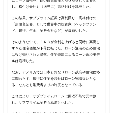
ムローン債権を、他の優良債権と混ぜ混ぜして証券化
し、格付け会社も（適当に）高格付けを乱発した。
この結果、サブプライム証券は高利回り・高格付けの
「超優良証券」として世界中の投資家（ヘッジファン
ド、銀行、年金、証券会社など）が爆買いした。
そのような中で、ＦＲＢが金利を上げると同時に高騰し
すぎた住宅価格が下落に転じた。ローン返済のため住宅
は投げ売りされ大暴落。住宅売却によるローン返済モデ
ルは崩壊した。
なお、アメリカでは日本と異なりローン残高や住宅価格
に関わらず、銀行に住宅を渡せばローン完済扱いとな
る、なんとも消費者よりの制度となっている。
これにより、サブプライムローンは回収不能で元本割
れ。サブプライム証券も紙屑と化した。