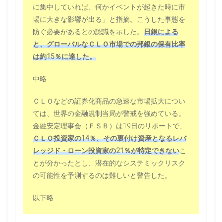
に集中していれば、何かイベントが起きた時に市
場に大きな影響が出る」と指摘。こうした事態を
防ぐ必要があるとの認識を示した。
日銀による
と、グローバルなＣＬＯ市場での邦銀の保有比率
は約15％に達した。
中略
ＣＬＯなどの証券化商品の急速な市場拡大につい
ては、世界の金融規制当局が警戒を強めている。
金融安定理事会（ＦＳＢ）は19日のリポートで、
ＣＬＯ投資家の14％、その裏付け資産となるレバ
レッジド・ローン投資家の21％が特定できない
こ
とが分かったとし、潜在的なシステミックリスク
の可能性を予測するのは難しいと警告した。
以下略