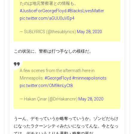
たのは地元警察署との情報も。
#JusticeForGeorgeFloyd
#BlacksLivesMatter
pic.twitter.com/aGUU0uVEp4
— SUBLYRICS (@thesublyrics)
May 28, 2020
この状況に、警察は打つ手なしの模様だ。
A few scenes from the aftermath here in
Minneapolis.
#GeorgeFloyd
#minneapolisriots
pic.twitter.com/OM9knLyCt8
— Hakan Çınar (@DrHakancnr)
May 28, 2020
うーん、デモっていうか略奪っていうか。ゾンビだらけ
になったラクーンシティみたいになってんな。今となっ
ては、デモというよりも暴動・略奪の嵐だ。