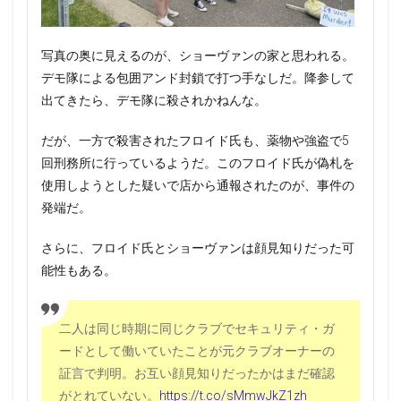
写真の奥に見えるのが、ショーヴァンの家と思われる。
デモ隊による包囲アンド封鎖で打つ手なしだ。降参して
出てきたら、デモ隊に殺されかねんな。
だが、一方で殺害されたフロイド氏も、薬物や強盗で5
回刑務所に行っているようだ。このフロイド氏が偽札を
使用しようとした疑いで店から通報されたのが、事件の
発端だ。
さらに、フロイド氏とショーヴァンは顔見知りだった可
能性もある。
二人は同じ時期に同じクラブでセキュリティ・ガ
ードとして働いていたことが元クラブオーナーの
証言で判明。お互い顔見知りだったかはまだ確認
がとれていない。
https://t.co/sMmwJkZ1zh