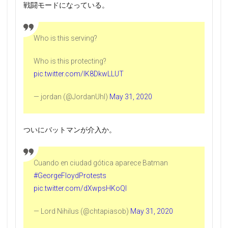
戦闘モードになっている。
Who is this serving?
Who is this protecting?
pic.twitter.com/IK8DkwLLUT
— jordan (@JordanUhl)
May 31, 2020
ついにバットマンが介入か。
Cuando en ciudad gótica aparece Batman
#GeorgeFloydProtests
pic.twitter.com/dXwpsHKoQl
— Lord Nihilus (@chtapiasob)
May 31, 2020