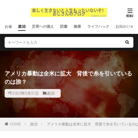
お金
政治
災害への備え
読書
健康
ライフハック
お出かけ
アメリカ暴動は全米に拡大 背後で糸を引いている
のは誰？
2020年5月31日
政治
HOME
政治
アメリカ暴動は全米に拡大 背後で糸を引いている