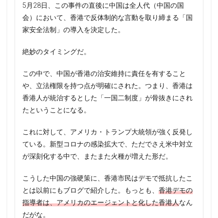
5月28日、この事件の直後に中国は全人代（中国の国
会）において、香港で反体制的な言動を取り締まる「国
家安全法制」の導入を決定した。
絶妙のタイミングだ。
この中で、中国が香港の治安維持に責任を有すること
や、立法権限を持つ点が明確にされた。つまり、香港は
香港人が統治するとした「一国二制度」が骨抜きにされ
たということになる。
これに対して、アメリカ・トランプ大統領が強く反発し
ている。新型コロナの感染拡大で、ただでさえ米中対立
が深刻化する中で、またまた火種が増えた形だ。
こうした中国の強硬策に、香港市民はデモで抵抗したこ
とは以前にもブログで紹介した。もっとも、
香港デモの
指導者は、アメリカのエージェントと化した香港人
なん
だがな。