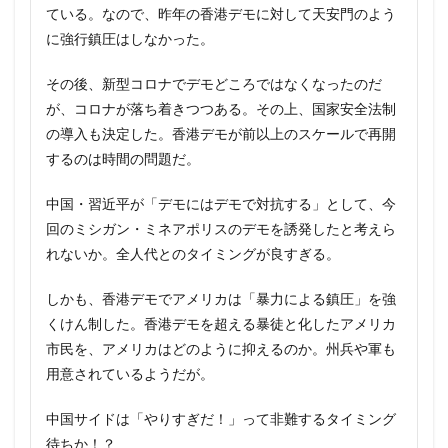
ている。なので、昨年の香港デモに対して天安門のよう
に強行鎮圧はしなかった。
その後、新型コロナでデモどころではなくなったのだ
が、コロナが落ち着きつつある。その上、国家安全法制
の導入も決定した。香港デモが前以上のスケールで再開
するのは時間の問題だ。
中国・習近平が「デモにはデモで対抗する」として、今
回のミシガン・ミネアポリスのデモを誘発したと考えら
れないか。全人代とのタイミングが良すぎる。
しかも、香港デモでアメリカは「暴力による鎮圧」を強
くけん制した。香港デモを超える暴徒と化したアメリカ
市民を、アメリカはどのように抑えるのか。州兵や軍も
用意されているようだが。
中国サイドは「やりすぎだ！」って非難するタイミング
待ちか！？