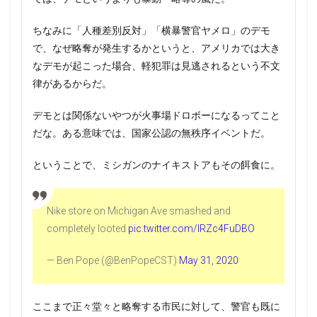
ちなみに「人種差別反対」「横暴警官ヤメロ」のデモ
で、なぜ略奪が発生するかというと、アメリカでは大き
なデモが起こった場合、軽犯罪は見逃されるという不文
律があるからだ。
デモとは関係ないやつが火事場ドロボーになるってこと
だな。ある意味では、国家公認の無秩序イベントだ。
ということで、ミシガンのナイキストアもその餌食に。
Nike store on Michigan Ave smashed and
completely looted
pic.twitter.com/IRZc4FuDBO
— Ben Pope (@BenPopeCST)
May 31, 2020
ここまで正々堂々と略奪する市民に対して、警官も既に