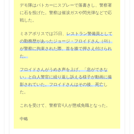
デモ隊はパトカーにスプレーで落書きし、警察署
に石を投げた。警察は催涙ガスや閃光弾などで応
戦した。
ミネアポリスでは25日、
レストラン警備員として
の勤務歴があったジョージ・フロイドさん（46）
が警察に拘束された際、首を膝で押さえ付けられ
た。
フロイドさんがうめき声を上げ、「息ができな
い」と白人警官に繰り返し訴える様子が動画に撮
影されていた。フロイドさんはその後、死亡
し
た。
これを受けて、警察官4人が懲戒免職となった。
中略