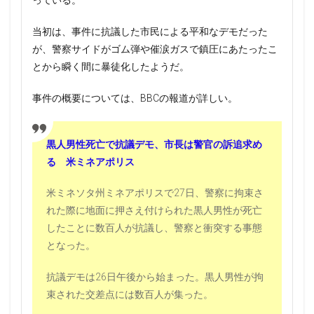
っている。
当初は、事件に抗議した市民による平和なデモだった
が、警察サイドがゴム弾や催涙ガスで鎮圧にあたったこ
とから瞬く間に暴徒化したようだ。
事件の概要については、BBCの報道が詳しい。
黒人男性死亡で抗議デモ、市長は警官の訴追求め
る 米ミネアポリス
米ミネソタ州ミネアポリスで27日、警察に拘束さ
れた際に地面に押さえ付けられた黒人男性が死亡
したことに数百人が抗議し、警察と衝突する事態
となった。
抗議デモは26日午後から始まった。黒人男性が拘
束された交差点には数百人が集った。