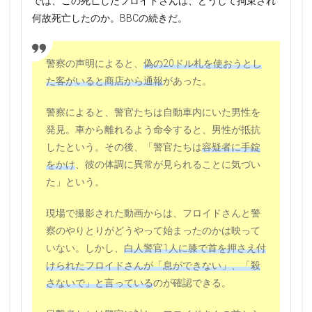
では、この死亡したフロイドさんは、どうして拘束され
何故死亡したのか。BBCの続きだ。
警察の声明によると、
偽の20ドル札を使おうとし
た客がいると商店から通報
があった。
警察によると、警官たちは自動車内にいた男性を
発見。車から離れるよう命令すると、男性が抵抗
したという。その後、「警官たちは
容疑者に手錠
をかけ
、彼の体調に異常が見られることに気づい
た」という。
現場で撮影された動画からは、フロイドさんと警
察のやりとりがどうやって始まったのかは映って
いない。しかし、
白人警官1人に膝で首を押さえ付
けられたフロイドさんが「息ができない」、「殺
さないで」と言っている
のが確認できる。