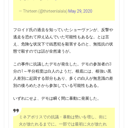
— Thirteen (@thirteenlalala)
May 29, 2020
フロイド氏の過去を知っていたショーヴァンが、反撃や
逃走を恐れて抑え込んでいた可能性もあるな。とは言
え、危険な状況下で凶悪犯を殺害するのと、無抵抗の状
態で殺すのでは話が全然違うが。
この事件に抗議したデモが発生した。デモの参加者の3
分の1～半分程度は白人のようだ。根底には、根強い黒
人差別に起因する部分もあり、多くの白人が無意識の差
別の後ろめたさから参加している可能性もある。
いずれにせよ、デモは瞬く間に暴動に発展した。
ミネアポリスでの抗議・暴動は勢いを増し、街に
火が放たれるまでに。一部では最初に火が放たれ