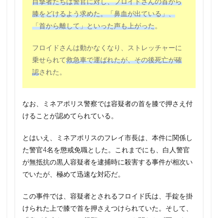
目撃者たちは警官に対し、フロイドさんの首から
膝をどけるよう求めた。「鼻血が出ている」、
「首から離して」といった声も上がった
。
フロイドさんは動かなくなり、ストレッチャーに
乗せられて
救急車で運ばれたが、その後死亡が確
認
された。
なお、ミネアポリス警察では容疑者の首を膝で押さえ付
けることが認めてられている。
とはいえ、ミネアポリスのフレイ市長は、本件に関係し
た警官4名を懲戒免職とした。これまでにも、白人警官
が無抵抗の黒人容疑者を逮捕時に殺害する事件が相次い
でいたが、極めて迅速な対応だ。
この事件では、容疑者とされるフロイド氏は、手錠を掛
けられた上で膝で首を押さえつけられていた。そして、