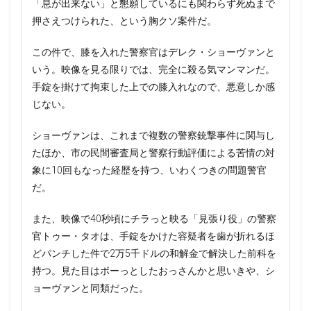
「息が出来ない」と懇願しているにも関わらず死ぬまで
押さえつけられた、という胸クソ案件だ。
この件で、膝を入れた警察官はデレク・ショーヴァンと
いう。映像を見る限りでは、完全に殺る気マンマンだ。
手錠を掛けて拘束した上での膝入れなので、悪意しか感
じない。
ショーヴァンは、これまで複数の警察銃撃事件に関与し
たほか、市の民間審査局と警察行動評価による苦情の対
象に10回もなった経歴を持つ、いわくつきの問題警官
だ。
また、映像で40秒頃にチラっと映る「見張り役」の警察
官トゥー・タオは、手錠をかけた容疑者を歯が折れるほ
どパンチした件で2万5千ドルの和解金で解決した前科を
持つ。見た目はボーっとしたおっさんかと思いきや、シ
ョーヴァンと同類だった。