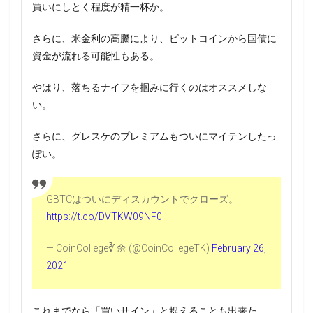
買いにしとく程度が精一杯か。
さらに、米金利の高騰により、ビットコインから国債に
資金が流れる可能性もある。
やはり、落ちるナイフを掴みに行くのはオススメしな
い。
さらに、グレスケのプレミアムもついにマイテンしたっ
ぽい。
GBTCはついにディスカウントでクローズ。
https://t.co/DVTKW09NF0
— CoinCollege∛ 🌼 (@CoinCollegeTK)
February 26,
2021
これまでなら「買いサイン」と捉えることも出来た