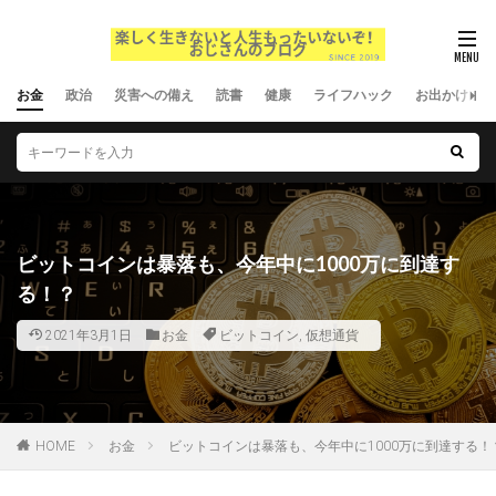
お金
政治
災害への備え
読書
健康
ライフハック
お出かけ
ビットコインは暴落も、今年中に1000万に到達す
る！？
2021年3月1日
お金
ビットコイン
,
仮想通貨
HOME
お金
ビットコインは暴落も、今年中に1000万に到達する！