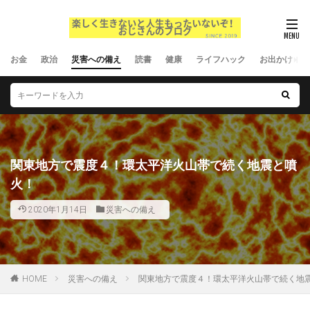
お金
政治
災害への備え
読書
健康
ライフハック
お出かけ
関東地方で震度４！環太平洋火山帯で続く地震と噴
火！
2020年1月14日
災害への備え
HOME
災害への備え
関東地方で震度４！環太平洋火山帯で続く地