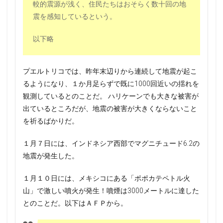
較的震源が浅く、住民たちはおそらく数十回の地
震を感知しているという。
以下略
プエルトリコでは、昨年末辺りから連続して地震が起こ
るようになり、１か月足らずで既に1000回近いの揺れを
観測しているとのことだ。 ハリケーンでも大きな被害が
出ているところだが、地震の被害が大きくならないこと
を祈るばかりだ。
１月７日には、インドネシア西部でマグニチュード6.2の
地震が発生した。
１月１０日には、メキシコにある「ポポカテペトル火
山」で激しい噴火が発生！噴煙は3000メートルに達した
とのことだ。以下はＡＦＰから。