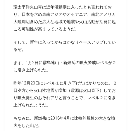
環太平洋火山帯は近年活動期に入ったとも言われてお
り、日本を含め東南アジアやオセアニア、南北アメリカ
大陸周辺含めた広大な地域で地震や火山活動が活発に起
こる可能性が高まっているようだ。
そして、新年に入ってからはかなりペースアップしてい
るぞ。
まず、1月2日に霧島連山・新燃岳の噴火警戒レベルが２
に引き上げられた。
昨年12月20日にレベル１に引き下げたばかりなのに、２
日夕方から火山性地震が増加（震源は火口直下）してお
り噴火発生のおそれアリと言うことで、レベル２に引き
上げられたようだ。
ちなみに、新燃岳は2018年4月に比較的規模の大きな噴
火をした山だ。