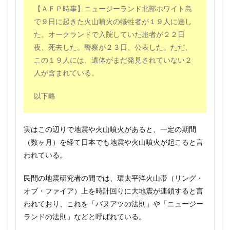
【ＡＦＰ時事】ニュージーランド北部ホワイト島
で９日に起きた火山噴火の犠牲者が１９人に達し
た。オークランドで入院していた患者が２２日
夜、死去した。警察が２３日、公表した。ただ、
この１９人には、遺体がまだ発見されていない２
人が含まれている。
以下略
実はこの辺りで地震や火山噴火があると、一定の期間
（数ヶ月）を経て日本でも地震や火山噴火が起こると言
われている。
民間の地震研究者の間では、環太平洋火山帯（リング・
オブ・ファイア）上を時計回りに大地震が連鎖すると言
われており、これを「バヌアツの法則」や「ニュージー
ランドの法則」などと呼ばれている。