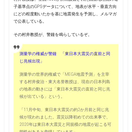
子基準点のGPSデータについて、地表が水平・垂直方向
にどの程度動いたかを基に地震発生を予測し、メルマガ
で公表している。
その村井教授が、警鐘を鳴らしているぞ。
測量学の権威が警鐘 「東日本大震災の直前と同
じ兆候出現」
測量学の世界的権威で「MEGA地震予測」を主宰
する村井俊治・東大名誉教授は、現在の日本列島
の地表の動きには「東日本大震災の直前と同じ兆
候が出ている」という。
「11月中旬、東日本大震災の約2か月前と同じ兆
候が現われました。震災以降初めての出来事で、
2020年は東日本大震災と同規模の地震が起こる可
能性があると危惧しています」