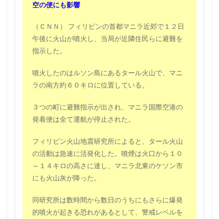
空の便にも影響
（ＣＮＮ）
フィリピンの首都マニラ近郊で１２日
午後に火山が噴火し、当局が近隣住民らに避難を
指示した。
噴火したのはルソン島にあるタール火山で、マニ
ラの南方約６０キロに位置している。
３つの町に避難指示が出され、マニラ国際空港の
発着便は全て運航が停止された。
フィリピン火山地震研究所によると、タール火山
の活動は急速に活発化した。噴煙は火口から１０
～１４キロの高さに達し、マニラ北東のケソン市
にも火山灰が降った。
同研究所は数時間から数日のうちにもさらに爆発
的噴火が起きる恐れがあるとして、警戒レベルを