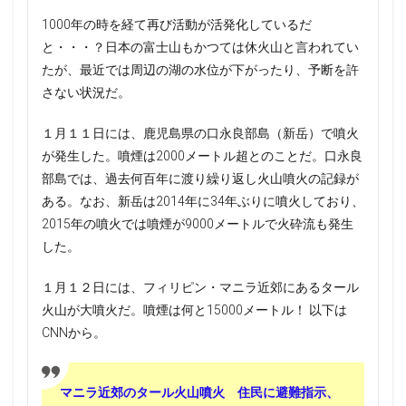
1000年の時を経て再び活動が活発化しているだ
と・・・？日本の富士山もかつては休火山と言われてい
たが、最近では周辺の湖の水位が下がったり、予断を許
さない状況だ。
１月１１日には、鹿児島県の口永良部島（新岳）で噴火
が発生した。噴煙は2000メートル超とのことだ。口永良
部島では、過去何百年に渡り繰り返し火山噴火の記録が
ある。なお、新岳は2014年に34年ぶりに噴火しており、
2015年の噴火では噴煙が9000メートルで火砕流も発生
した。
１月１２日には、フィリピン・マニラ近郊にあるタール
火山が大噴火だ。噴煙は何と15000メートル！ 以下は
CNNから。
マニラ近郊のタール火山噴火 住民に避難指示、