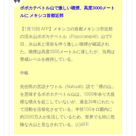
ポポカテペトル山で激しい噴煙、高度3000メート
ルに メキシコ首都近郊
【1月10日 AFP】メキシコの首都メキシコ市近郊
の活火山ポポカテペトル（Popocatepetl）山で9
日、火山灰と溶岩を伴う激しい噴煙が確認され
た。噴煙は高度3000メートルに達したが、当局は
警戒レベルを維持している。
中略
先住民の言語ナワトル（Nahuatl）語で「煙の山」
を意味するポポカテペトル山は、1000年余り大規
模な噴火を起こしていないが、過去26年にわたっ
て活動を活発化させている。半径100キロ圏内に
約2500万人が生活しているため、世界でも特に危
険な火山と見なされている。(c)AFP