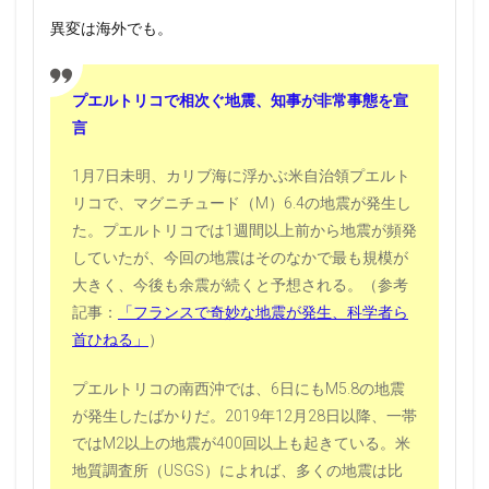
異変は海外でも。
プエルトリコで相次ぐ地震、知事が非常事態を宣
言
1月7日未明、カリブ海に浮かぶ米自治領プエルト
リコで、マグニチュード（M）6.4の地震が発生し
た。プエルトリコでは1週間以上前から地震が頻発
していたが、今回の地震はそのなかで最も規模が
大きく、今後も余震が続くと予想される。（参考
記事：
「フランスで奇妙な地震が発生、科学者ら
首ひねる」
）
プエルトリコの南西沖では、6日にもM5.8の地震
が発生したばかりだ。2019年12月28日以降、一帯
ではM2以上の地震が400回以上も起きている。米
地質調査所（USGS）によれば、多くの地震は比