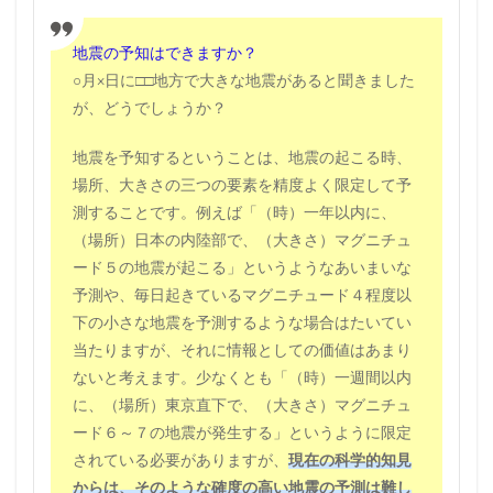
地震の予知はできますか？
○月×日に□□地方で大きな地震があると聞きました
が、どうでしょうか？
地震を予知するということは、地震の起こる時、
場所、大きさの三つの要素を精度よく限定して予
測することです。例えば「（時）一年以内に、
（場所）日本の内陸部で、（大きさ）マグニチュ
ード５の地震が起こる」というようなあいまいな
予測や、毎日起きているマグニチュード４程度以
下の小さな地震を予測するような場合はたいてい
当たりますが、それに情報としての価値はあまり
ないと考えます。少なくとも「（時）一週間以内
に、（場所）東京直下で、（大きさ）マグニチュ
ード６～７の地震が発生する」というように限定
されている必要がありますが、
現在の科学的知見
からは、そのような確度の高い地震の予測は難し