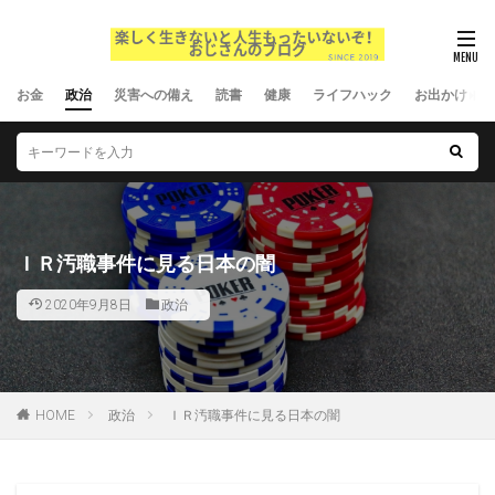
お金
政治
災害への備え
読書
健康
ライフハック
お出かけ
ＩＲ汚職事件に見る日本の闇
2020年9月8日
政治
HOME
政治
ＩＲ汚職事件に見る日本の闇