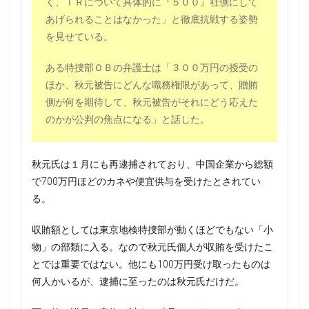
く、ＩＲについて具体的に『５００』社側にして
あげられることはなかった」と徹底抗戦する姿勢
を見せている。
ある特捜部ＯＢの弁護士は「３００万円の授受の
ほか、秋元被告にどんな職務権限があって、贈賄
側が何を期待して、秋元被告がそれにどう応えた
のかが公判の焦点になる」と話した。
秋元氏は１月にも再逮捕されており、中国企業から総額
で700万円ほどのカネや便宜供与を受けたとされてい
る。
収賄額としては東京地検特捜部が動くほどでもない「小
物」の部類に入る。なので秋元氏個人が収賄を受けたこ
とでは重要ではない。他にも100万円受け取ったものは
何人かいるが、逮捕に至ったのは秋元氏だけだ。