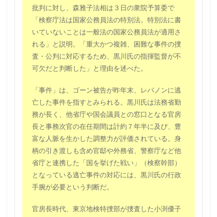
批判に対し、森雅子法相は３日の衆院予算委で
「検察庁法は国家公務員法の特別法。特別法に書
いていないことは一般法の国家公務員法が適用さ
れる」と説明。「重大かつ複雑、困難な事件の捜
査・公判に対応するため、黒川氏の指揮監督が不
可欠だと判断した」と理由を述べた。
「事件」は、ゴーン被告が昨年末、レバノンに逃
亡した事件を指すとみられる。黒川氏は法務省勤
務が長く、他省庁や国会議員との窓口となる官房
長と事務次官の在任期間は計約７年半に及び、豊
富な人脈を生かした調整力が評価されている。身
柄の引き渡しも含め官邸や外務省、警察庁など他
省庁と連携した「国を挙げた戦い」（検察幹部）
となっている逃亡事件の対応には、黒川氏の行政
手腕が必要という判断だ。
官房長時代、東京地検特捜部が捜査した小渕優子