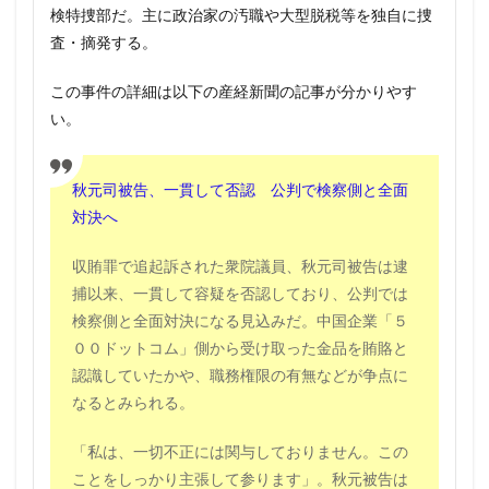
検特捜部だ。主に政治家の汚職や大型脱税等を独自に捜
査・摘発する。
この事件の詳細は以下の産経新聞の記事が分かりやす
い。
秋元司被告、一貫して否認 公判で検察側と全面
対決へ
収賄罪で追起訴された衆院議員、秋元司被告は逮
捕以来、一貫して容疑を否認しており、公判では
検察側と全面対決になる見込みだ。中国企業「５
００ドットコム」側から受け取った金品を賄賂と
認識していたかや、職務権限の有無などが争点に
なるとみられる。
「私は、一切不正には関与しておりません。この
ことをしっかり主張して参ります」。秋元被告は