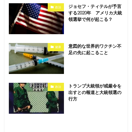
ジョセフ・ティテルが予言
政治
する2020年 アメリカ大統
領選挙で何が起こる？
意図的な世界的ワクチン不
健康
足の先に起こること
トランプ大統領が戒厳令を
政治
出すとの報道と大統領選の
行方