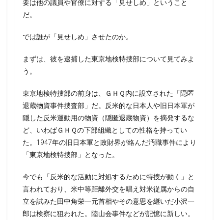
要は他の議員や官僚に対する「見せしめ」ということ
だ。
では誰が「見せしめ」させたのか。
まずは、彼を逮捕した東京地検特捜部について見てみよ
う。
東京地検特捜部の前身は、ＧＨＱ内に設立された「隠匿
退蔵物資事件捜査部」だ。反米的な日本人や旧日本軍が
隠した反米運動用の物資（隠匿退蔵物資）を摘発するな
ど、いわばＧＨＱの下部組織としての性格を持ってい
た。1947年の旧日本軍と政財界が絡んだ汚職事件により
「東京地検特捜部」となった。
今でも「反米的な活動に対処するために特捜が動く」と
言われており、米中等距離外交を唱え対米従属からの自
立を試みた田中角栄一元首相やその意思を継いだ小沢一
郎は検察に狙われた。陸山会事件などが記憶に新しい。