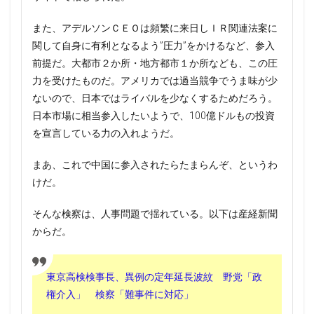
また、アデルソンＣＥＯは頻繁に来日しＩＲ関連法案に
関して自身に有利となるよう”圧力”をかけるなど、参入
前提だ。大都市２か所・地方都市１か所なども、この圧
力を受けたものだ。アメリカでは過当競争でうま味が少
ないので、日本ではライバルを少なくするためだろう。
日本市場に相当参入したいようで、100億ドルもの投資
を宣言している力の入れようだ。
まあ、これで中国に参入されたらたまらんぞ、というわ
けだ。
そんな検察は、人事問題で揺れている。以下は産経新聞
からだ。
東京高検検事長、異例の定年延長波紋 野党「政
権介入」 検察「難事件に対応」