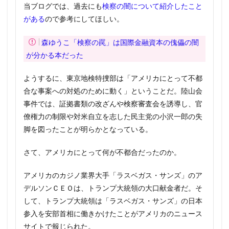
当ブログでは、過去にも
検察の闇について紹介したこと
がある
ので参考にしてほしい。
森ゆうこ「検察の罠」は国際金融資本の傀儡の闇
が分かる本だった
ようするに、東京地検特捜部は「アメリカにとって不都
合な事案への対処のために動く」ということだ。陸山会
事件では、証拠書類の改ざんや検察審査会を誘導し、官
僚権力の制限や対米自立を志した民主党の小沢一郎の失
脚を図ったことが明らかとなっている。
さて、アメリカにとって何が不都合だったのか。
アメリカのカジノ業界大手「ラスベガス・サンズ」のア
デルソンＣＥＯは、トランプ大統領の大口献金者だ。そ
して、トランプ大統領は「ラスベガス・サンズ」の日本
参入を安部首相に働きかけたことがアメリカのニュース
サイトで報じられた。