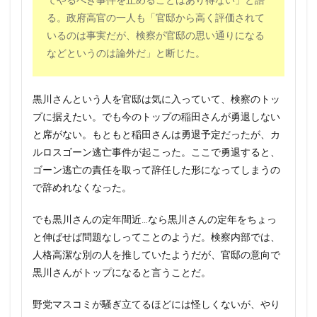
てやるべき事件を止めることはあり得ない」と語
る。政府高官の一人も「官邸から高く評価されて
いるのは事実だが、検察が官邸の思い通りになる
などというのは論外だ」と断じた。
黒川さんという人を官邸は気に入っていて、検察のトッ
プに据えたい。でも今のトップの稲田さんが勇退しない
と席がない。もともと稲田さんは勇退予定だったが、カ
ルロスゴーン逃亡事件が起こった。ここで勇退すると、
ゴーン逃亡の責任を取って辞任した形になってしまうの
で辞めれなくなった。
でも黒川さんの定年間近…なら黒川さんの定年をちょっ
と伸ばせば問題なしってことのようだ。検察内部では、
人格高潔な別の人を推していたようだが、官邸の意向で
黒川さんがトップになると言うことだ。
野党マスコミが騒ぎ立てるほどには怪しくないが、やり