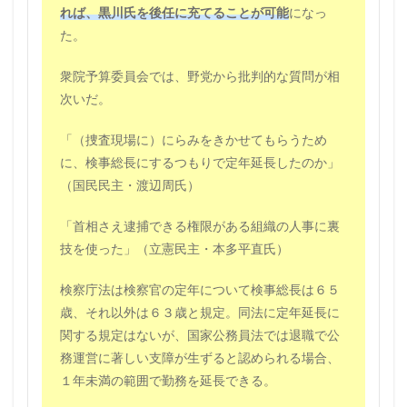
れば、黒川氏を後任に充てることが可能
になっ
た。
衆院予算委員会では、野党から批判的な質問が相
次いだ。
「（捜査現場に）にらみをきかせてもらうため
に、検事総長にするつもりで定年延長したのか」
（国民民主・渡辺周氏）
「首相さえ逮捕できる権限がある組織の人事に裏
技を使った」（立憲民主・本多平直氏）
検察庁法は検察官の定年について検事総長は６５
歳、それ以外は６３歳と規定。同法に定年延長に
関する規定はないが、国家公務員法では退職で公
務運営に著しい支障が生ずると認められる場合、
１年未満の範囲で勤務を延長できる。