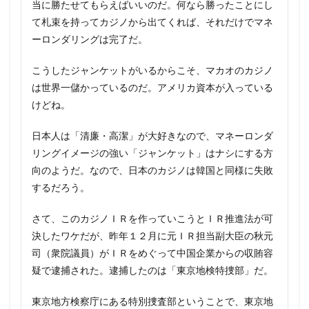
当に勝たせてもらえばいいのだ。何なら勝ったことにし
て札束を持ってカジノから出てくれば、それだけでマネ
ーロンダリングは完了だ。
こうしたジャンケットがいるからこそ、マカオのカジノ
は世界一儲かっているのだ。アメリカ資本が入っている
けどね。
日本人は「清廉・高潔」が大好きなので、マネーロンダ
リングイメージの強い「ジャンケット」はナシにする方
向のようだ。なので、日本のカジノは韓国と同様に失敗
するだろう。
さて、このカジノＩＲを作っていこうとＩＲ推進法が可
決したワケだが、昨年１２月に元ＩＲ担当副大臣の秋元
司（衆院議員）がＩＲをめぐって中国企業からの収賄容
疑で逮捕された。逮捕したのは「東京地検特捜部」だ。
東京地方検察庁にある特別捜査部ということで、東京地