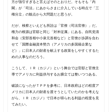
方が強引すぎると言えばそのとおりだ。そもそも「内
閣」が「司法」にあからさまに介入している時点で「三
権分立」の観点から大問題だと思うが。
だが、検察といえども所詮は「官僚（司法官僚）」だ。
権力の根源は官邸と同じ「対米従属」にある。自民党清
和会（安部首相や小泉元首相など）と官僚が歩調を合わ
せて「国際金融資本勢力（アメリカの多国籍企業な
ど）」に日本人の財産を献上する政策をしやすくするた
めの人事なのだろう。
こうして、ＩＲ（カジノ）という舞台では官邸と官僚主
導でアメリカに利益供与するお膳立ては整いつつある。
破談になったがＴＰＰを参考に、日本政府はどの程度ア
メリカに日本人の財産を渡そうとしていたのかを考えな
がら、ＩＲ（カジノ）で日本が得られる利益の程度を見
てみたい。