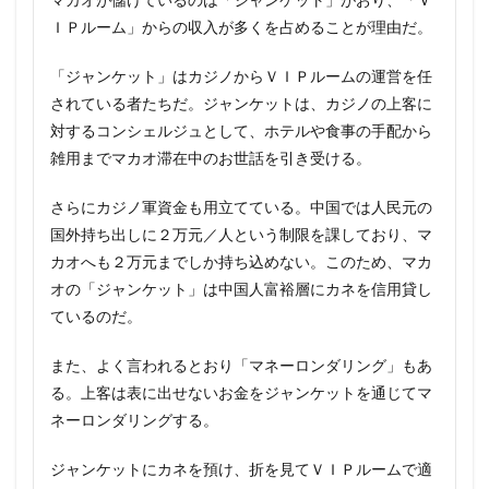
マカオが儲けているのは「ジャンケット」がおり、「Ｖ
ＩＰルーム」からの収入が多くを占めることが理由だ。
「ジャンケット」はカジノからＶＩＰルームの運営を任
されている者たちだ。ジャンケットは、カジノの上客に
対するコンシェルジュとして、ホテルや食事の手配から
雑用までマカオ滞在中のお世話を引き受ける。
さらにカジノ軍資金も用立てている。中国では人民元の
国外持ち出しに２万元／人という制限を課しており、マ
カオへも２万元までしか持ち込めない。このため、マカ
オの「ジャンケット」は中国人富裕層にカネを信用貸し
ているのだ。
また、よく言われるとおり「マネーロンダリング」もあ
る。上客は表に出せないお金をジャンケットを通じてマ
ネーロンダリングする。
ジャンケットにカネを預け、折を見てＶＩＰルームで適