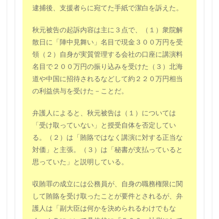
逮捕後、支援者らに宛てた手紙で潔白を訴えた。
秋元被告の起訴内容は主に３点で、（１）衆院解
散日に「陣中見舞い」名目で現金３００万円を受
領（２）自身が実質管理する会社の口座に講演料
名目で２００万円の振り込みを受けた（３）北海
道や中国に招待されるなどして約２２０万円相当
の利益供与を受けた－ことだ。
弁護人によると、秋元被告は（１）については
「受け取っていない」と授受自体を否定してい
る。（２）は「賄賂ではなく講演に対する正当な
対価」と主張。（３）は「秘書が支払っていると
思っていた」と説明している。
収賄罪の成立には公務員が、自身の職務権限に関
して賄賂を受け取ったことが要件とされるが、弁
護人は「副大臣は何かを決められるわけでもな