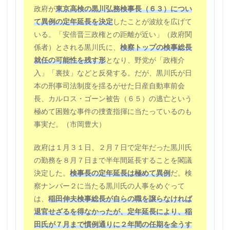
政府が
東京高検の黒川弘務検事長（６３）につい
て異例の定年延長を決定
したことが波紋を広げて
いる。「安倍晋三政権との距離が近い」（政府関
係者）とされる黒川氏に、
検察トップの検事総長
就任の可能性を残す形
となり、野党が「政権介
入」「裏技」などと反発する。だが、黒川氏が日
本の刑事司法制度を揺るがせた日産自動車前会
長、カルロス・ゴーン被告（６５）の逃亡という
極めて困難な事件の捜査指揮に当たっているのも
事実だ。（市岡豊大）
政府は１月３１日、２月７日で定年だった黒川氏
の勤務を８月７日まで半年間延長することを閣議
決定した。
検事長の定年延長は極めて異例
だ。検
察ナンバー２に当たる黒川氏の人事をめぐって
は、
稲田伸夫検事総長が自らの職を譲らなければ
退官せざるを得なかったが、定年延長により、稲
田氏が７月まで慣例通りに２年間の任期を全うす