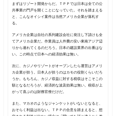
まずはリゾート開発からだ。ＴＰＰでは日本は全ての公
共事業の門戸を開くことになっていた。それを踏まえる
と、こんなオイシイ案件は当然アメリカ企業が落札す
る。
アメリカ企業は自社の系列建設会社に発注し下請けも全
てアメリカ企業だ。作業員は人件費の安い東南アジア辺
りから連れてくるのだろう。日本の建設業界の出番はな
い。この時点で日本への経済効果は無い。
次に、カジノやリゾートがオープンしたら運営はアメリ
カ企業が担う。日本人が担うのはカモの役割くらいだろ
うか。もちろん、カジノ収益に対する税収はそこそこの
額となるだろうが、経済的な波及効果は無い。税収が上
がって喜ぶのは財務官僚だけだ。
また、マカオのようなジャンケットがいないとなると、
おそらく利益は出ない。ＴＰＰの合意を踏まえると、想