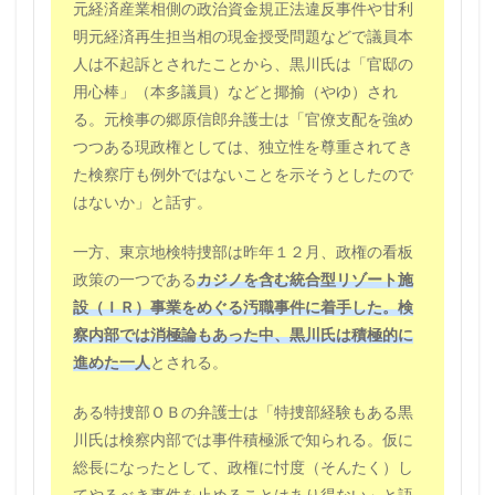
元経済産業相側の政治資金規正法違反事件や甘利
明元経済再生担当相の現金授受問題などで議員本
人は不起訴とされたことから、黒川氏は「官邸の
用心棒」（本多議員）などと揶揄（やゆ）され
る。元検事の郷原信郎弁護士は「官僚支配を強め
つつある現政権としては、独立性を尊重されてき
た検察庁も例外ではないことを示そうとしたので
はないか」と話す。
一方、東京地検特捜部は昨年１２月、政権の看板
政策の一つである
カジノを含む統合型リゾート施
設（ＩＲ）事業をめぐる汚職事件に着手した。検
察内部では消極論もあった中、黒川氏は積極的に
進めた一人
とされる。
ある特捜部ＯＢの弁護士は「特捜部経験もある黒
川氏は検察内部では事件積極派で知られる。仮に
総長になったとして、政権に忖度（そんたく）し