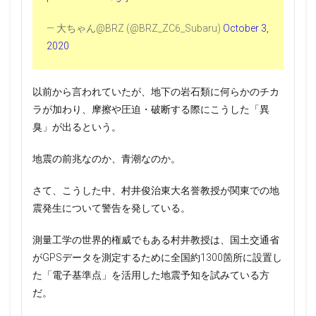
— 大ちゃん@BRZ (@BRZ_ZC6_Subaru)
October 3,
2020
以前から言われていたが、地下の岩石類に何らかのチカ
ラが加わり、摩擦や圧迫・破断する際にこうした「異
臭」が出るという。
地震の前兆なのか、青潮なのか。
さて、こうした中、村井俊治東大名誉教授が関東での地
震発生について警告を発している。
測量工学の世界的権威でもある村井教授は、国土交通省
がGPSデータを測定するために全国約1300箇所に設置し
た「電子基準点」を活用した地震予知を試みている方
だ。