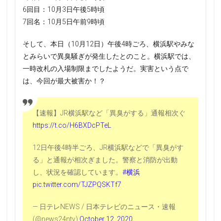
6回目：10月3日午後5時頃
7回名：10月5日午前9時頃
そして、本日（10月12日）午後4時ごろ、横浜駅やみな
とみらいで異臭騒ぎが発生したとのこと。横浜駅では、
一時改札の入場制限までしたようだ。実害という点で
は、今回が最大被害か！？
【速報】JR横浜駅など「異臭がする」通報相次ぐ
https://t.co/H6BXDcPTeL
12日午後4時半ごろ、JR横浜駅などで「異臭がす
る」と通報が相次ぎました。警察と消防が出動
し、状況を確認しています。
#横浜
pic.twitter.com/TJZPQSKTf7
— 日テレNEWS / 日本テレビのニュース・速報
(@news24ntv)
October 12, 2020