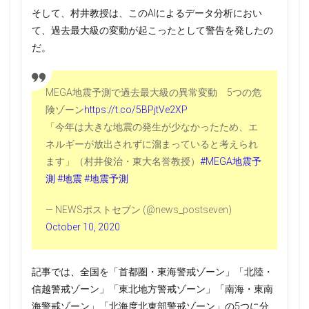
そして、村井教授は、このAIによるデータ分析におい
て、過去最大級の変動が起こったとして警告を発したの
だ。
MEGA地震予測で過去最大級の異常変動 5つの危
険ゾーン
https://t.co/5BPjtVe2XP
「今年は大きな地震の発生が少なかったため、エ
ネルギーが放出されずに溜まっていると考えられ
ます」（村井俊治・東大名誉教授）
#MEGA地震予
測
#地震
#地震予測
— NEWSポストセブン (@news_postseven)
October 10, 2020
記事では、全国を「首都圏・東海警戒ゾーン」「北陸・
信越警戒ゾーン」「東北地方警戒ゾーン」「南海・東南
海警戒ゾーン」「北海度北東部警戒ゾーン」の5つに分