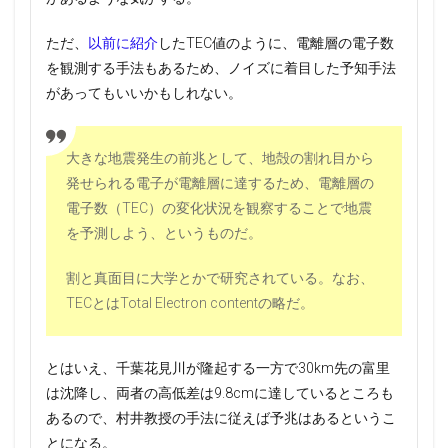
ただ、
以前に紹介
したTEC値のように、電離層の電子数
を観測する手法もあるため、ノイズに着目した予知手法
があってもいいかもしれない。
大きな地震発生の前兆として、地殻の割れ目から
発せられる電子が電離層に達するため、電離層の
電子数（TEC）の変化状況を観察することで地震
を予測しよう、というものだ。
割と真面目に大学とかで研究されている。なお、
TECとはTotal Electron contentの略だ。
とはいえ、千葉花見川が隆起する一方で30km先の富里
は沈降し、両者の高低差は9.8cmに達しているところも
あるので、村井教授の手法に従えば予兆はあるというこ
とになる。