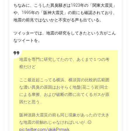
ちなみに、こうした異臭騒ぎは1923年の「関東大震災」
や、1995年の「阪神大震災」の前にも確認されており、
地震の前兆ではないかと不安がる声も出ている。
ツイッターでは、地震の研究をしてきたという方がこん
なツイートを。
地震を専門に研究してたので、あくまで１つの考
察だけど
ここ最近起こってる横浜、横須賀の比較的広範囲
な濃い異臭の原因はおそらく地盤(花こう岩)同士
による摩擦、および破断の際に出てくるガスが原
因だと思う…
阪神淡路大震災の前も同じ現象があったので大き
な地震の前触れじゃなければいいが…😑
pic.twitter.com/gkjikPrmwk