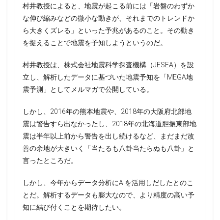
村井教授によると、地震が起こる前には「岩盤のわずか
な伸び縮みなどの微小な動きが、それまでのトレンドか
ら大きくズレる」といった予兆があるのこと。その動き
を捉えることで地震を予知しようというのだ。
村井教授は、株式会社地震科学探査機構（JESEA）を設
立し、解析したデータに基づいた地震予知を「MEGA地
震予測」としてメルマガで公開している。
しかし、2016年の熊本地震や、2018年の大阪府北部地
震は警告すら出なかったし、2018年の北海道胆振東部地
震は半年以上前から警告を出し続けるなど、まだまだ改
善の余地が大きいく「当たるも八卦当たらぬも八卦」と
言ったところだ。
しかし、今年からデータ分析にAIを活用しだしたとのこ
とだ。解析するデータも膨大なので、より精度の高い予
知に結び付くことを期待したい。