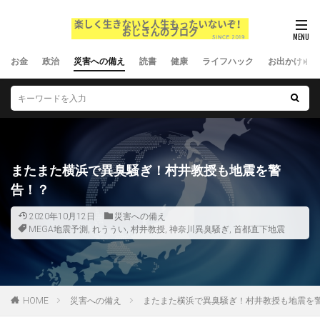
お金
政治
災害への備え
読書
健康
ライフハック
お出かけ
またまた横浜で異臭騒ぎ！村井教授も地震を警
告！？
2020年10月12日
災害への備え
MEGA地震予測
,
れううい
,
村井教授
,
神奈川異臭騒ぎ
,
首都直下地震
HOME
災害への備え
またまた横浜で異臭騒ぎ！村井教授も地震を