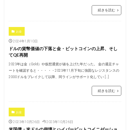
続きを読む
お金
2024年1月10日
ドルの貨幣価値の下落と金・ビットコインの上昇、そし
てQE再開
2023年は金（Gold）や仮想通貨が値を上げた年だった。 金の週足チャ
ートを確認すると・・・ ・・2023年11月下旬に強固なレジスタンスの
2000ドルをブレイクして以降、同ラインがサポート化してい […]
続きを読む
お金
2023年10月26日
2023年10月26日
米国債・米ドルの崩壊とハイパービットコイニゼーショ