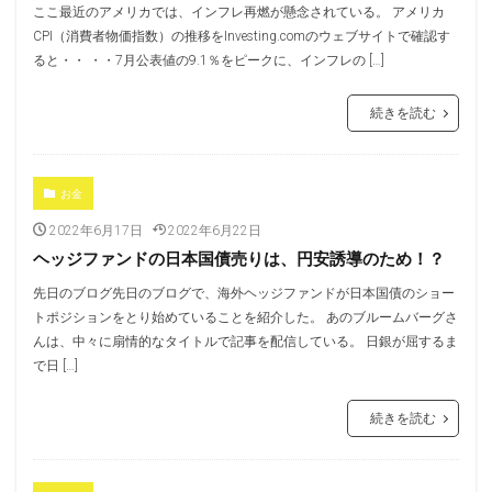
ここ最近のアメリカでは、インフレ再燃が懸念されている。 アメリカ
CPI（消費者物価指数）の推移をInvesting.comのウェブサイトで確認す
ると・・ ・・7月公表値の9.1％をピークに、インフレの […]
続きを読む
お金
2022年6月17日
2022年6月22日
ヘッジファンドの日本国債売りは、円安誘導のため！？
先日のブログ先日のブログで、海外ヘッジファンドが日本国債のショー
トポジションをとり始めていることを紹介した。 あのブルームバーグさ
んは、中々に扇情的なタイトルで記事を配信している。 日銀が屈するま
で日 […]
続きを読む