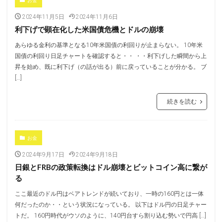
お金
2024年11月5日
2024年11月6日
利下げで顕在化した米国債危機とドルの崩壊
あらゆる金利の基準となる10年米国債の利回りが止まらない。 10年米
国債の利回り日足チャートを確認すると・・ ・・利下げした瞬間から上
昇を始め、既に利下げ（の話が出る）前に戻っていることが分かる。 ブ
[…]
続きを読む
お金
2024年9月17日
2024年9月18日
日銀とFRBの政策転換はドル崩壊とビットコイン高に繋が
る
ここ最近のドル円はベアトレンドが続いており、一時の160円とは一体
何だったのか・・という状況になっている。 以下はドル円の日足チャー
トだ。 160円時代がウソのように、140円台すら割り込む勢いで円高 […]