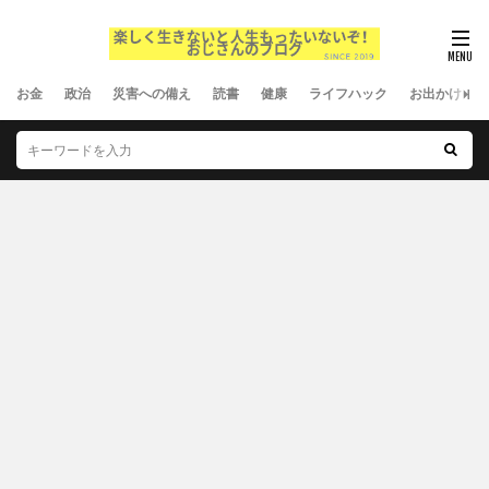
お金
政治
災害への備え
読書
健康
ライフハック
お出かけ