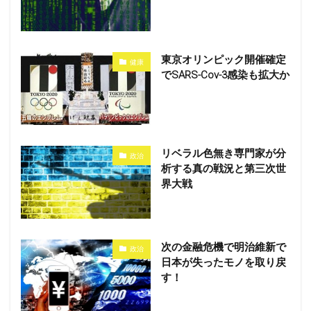
東京オリンピック開催確定
健康
でSARS-Cov-3感染も拡大か
リベラル色無き専門家が分
政治
析する真の戦況と第三次世
界大戦
次の金融危機で明治維新で
政治
日本が失ったモノを取り戻
す！