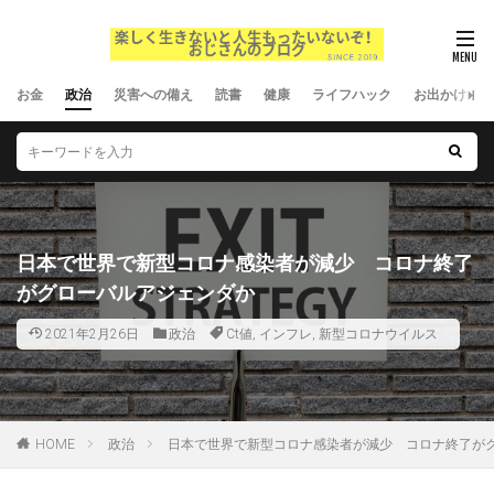
お金
政治
災害への備え
読書
健康
ライフハック
お出かけ
日本で世界で新型コロナ感染者が減少 コロナ終了
がグローバルアジェンダか
2021年2月26日
政治
Ct値
,
インフレ
,
新型コロナウイルス
HOME
政治
日本で世界で新型コロナ感染者が減少 コロナ終了が