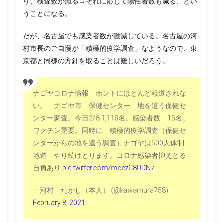
り、検査数が減る→それに応じて陽性者数も減る、とい
うことになる。
だが、名古屋でも感染者数が激減している。名古屋の河
村市長のご自慢が「積極的疫学調査」なようなので、東
京都と同様の方針を取ることは難しいだろう。
ナゴヤコロナ情報 ホントにほとんど報道されな
い。 ナゴヤ市 保健センター 地を這う保健セ
ンター調査。今日2/8 1,110名。感染者数 15名。
ワクチン重要。同時に 積極的疫学調査（保健セ
ンターからの地を這う調査）ナゴヤは500人体制
地道 やり続けとります。コロナ感染者抑えとる
自負あり
pic.twitter.com/mcezC8UDN7
— 河村 たかし（本人） (@kawamura758)
February 8, 2021