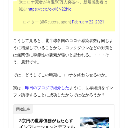
米コロナ死者が今週50万人突破へ、新規感染者は
減少
https://t.co/okX6N22hic
— ロイター (@ReutersJapan)
February 22, 2021
こうして見ると、北半球各国のコロナ感染者数は同じよ
うに増減していることから、ロックダウンなどの対策と
は無関係に季節性の要素が強いと思われる。・・・そ
う、風邪です。
では、どうしてこの時期にコロナを終わらせるのか。
実は、
昨日のブログで紹介した
ように、世界経済をイン
フレ誘導することに成功したからではなかろうか？
関連記事
3京円の世界債務がもたらす
インフレーションとデフォル