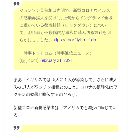
ジョンソン英首相は声明で、新型コロナウイルス
の感染再拡大を受け1月上旬からイングランド全域
に敷いている都市封鎖（ロックダウン）につい
て、3月8日から段階的な緩和に踏み切る方針を明
らかにしました。
https://t.co/1lyPme4xlm
— 時事ドットコム（時事通信ニュース）
(@jijicom)
February 21, 2021
まあ、イギリスでは15人に１人が感染して、さらに成人
3人に1人がワクチン接種とのこと。コロナの鎮静化はワ
クチンの効果と喧伝するのだろう。
新型コロナ新規感染者は、アメリカでも減少に転じてい
る。