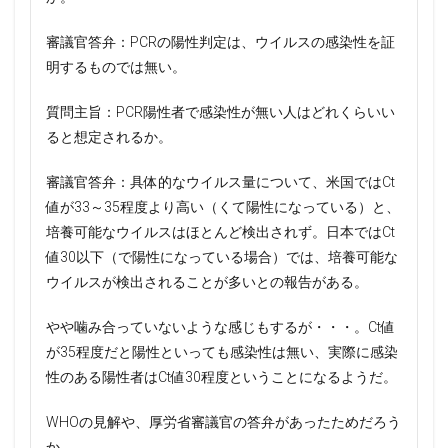
審議官答弁：PCRの陽性判定は、ウイルスの感染性を証
明するものでは無い。
質問主旨：PCR陽性者で感染性が無い人はどれくらいい
ると想定されるか。
審議官答弁：具体的なウイルス量について、米国ではCt
値が33～35程度より高い（くて陽性になっている）と、
培養可能なウイルスはほとんど検出されず。日本ではCt
値30以下（で陽性になっている場合）では、培養可能な
ウイルスが検出されることが多いとの報告がある。
やや噛み合っていないような感じもするが・・・。Ct値
が35程度だと陽性といっても感染性は無い、実際に感染
性のある陽性者はCt値30程度ということになるようだ。
WHOの見解や、厚労省審議官の答弁があったためだろう
か。