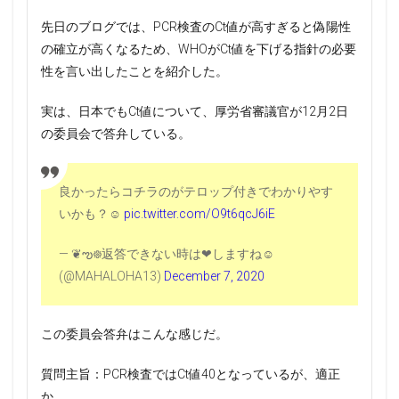
先日のブログでは、PCR検査のCt値が高すぎると偽陽性
の確立が高くなるため、WHOがCt値を下げる指針の必要
性を言い出したことを紹介した。
実は、日本でもCt値について、厚労省審議官が12月2日
の委員会で答弁している。
良かったらコチラのがテロップ付きでわかりやす
いかも？☺
pic.twitter.com/O9t6qcJ6iE
— ❦ఌ᪥返答できない時は❤しますね☺
(@MAHALOHA13)
December 7, 2020
この委員会答弁はこんな感じだ。
質問主旨：PCR検査ではCt値40となっているが、適正
か。