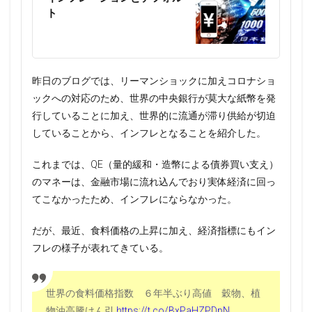
ト
昨日のブログでは、リーマンショックに加えコロナショ
ックへの対応のため、世界の中央銀行が莫大な紙幣を発
行していることに加え、世界的に流通が滞り供給が切迫
していることから、インフレとなることを紹介した。
これまでは、QE（量的緩和・造幣による債券買い支え）
のマネーは、金融市場に流れ込んでおり実体経済に回っ
てこなかったため、インフレにならなかった。
だが、最近、食料価格の上昇に加え、経済指標にもイン
フレの様子が表れてきている。
世界の食料価格指数 ６年半ぶり高値 穀物、植
物油高騰けん引
https://t.co/BxPaHZPDpN