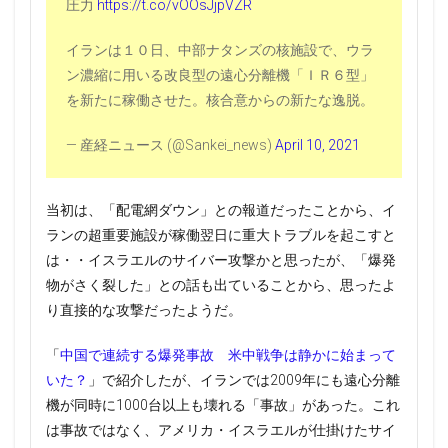
圧力
https://t.co/vOOsJjpVZR
イランは１０日、中部ナタンズの核施設で、ウラ
ン濃縮に用いる改良型の遠心分離機「ＩＲ６型」
を新たに稼働させた。核合意からの新たな逸脱。
— 産経ニュース (@Sankei_news)
April 10, 2021
当初は、「配電網ダウン」との報道だったことから、イ
ランの超重要施設が稼働翌日に重大トラブルを起こすと
は・・イスラエルのサイバー攻撃かと思ったが、「爆発
物がさく裂した」との話も出ていることから、思ったよ
り直接的な攻撃だったようだ。
「
中国で連続する爆発事故 米中戦争は静かに始まって
いた？
」で紹介したが、イランでは2009年にも遠心分離
機が同時に1000台以上も壊れる「事故」があった。これ
は事故ではなく、アメリカ・イスラエルが仕掛けたサイ