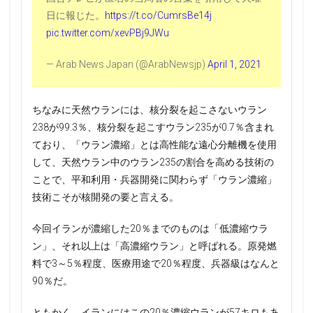
日に報じた。
https://t.co/CumrsBe14j
pic.twitter.com/xevPBj9JWu
— Arab News Japan (@ArabNewsjp)
April 1, 2021
ちなみに天然ウランには、核分裂を起こさないウラン
238が99.3％、核分裂を起こすウラン235が0.7％含まれ
ており、「ウラン濃縮」とは高性能な遠心分離機を使用
して、天然ウラン中のウラン235の割合を高める技術の
ことで、平和利用・兵器開発に関わらず「ウラン濃縮」
技術こそが核開発の要と言える。
今回イランが濃縮した20％までのものは「低濃縮ウラ
ン」、それ以上は「高濃縮ウラン」と呼ばれる。原発燃
料で3～5％程度、医療用途で20％程度、兵器級はなんと
90％だ。
ともかく、イランにはこの20％濃縮ウランが57キロもあ