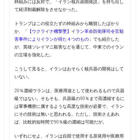
枠組みには反対で、「イラン核兵器開発説」を持ち出し
て経済制裁解除をさせなかった。
トランプはこの役立たずの枠組みから離脱したばかり
か、「
【ウクライナ機撃墜】イラン革命防衛隊司令官殺
害事件によりイランが得た４つのもの
」でも紹介した
が、英雄ソレイマニ殺害などを通じて、中東でのイラン
の立場を強化した。
こうして見ると、イランはおそらく核兵器の開発はして
いない。
20％濃縮ウランは、医療用途として使われるもので兵器
級ではない。そもそも、兵器級の90％まで高濃縮するに
は軍事機密に属するような高度な技術が必要で、イラン
にその技術は無いと思われる。ただし、技術さえあれ
ば、比較的短時間で90％級の濃縮は可能だが。
いずれにせよ、イランは自国で使用する原発用や医療用