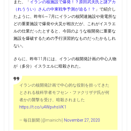
また、「
イランの核施設で爆発！？原田武夫氏と謎アカ
（れううい）さんの中東戦争予測が迫る！？
」で紹介し
たように、昨年6～7月にイランの核関連施設や発電所な
どの重要施設で爆発や火災が相次だが、これがイスラエ
ルの仕業だったとすると、今回のような核開発に重要な
施設を爆破するための予行演習的なものだったかもしれ
ない。
さらに、昨年11月には、イランの核開発計画の中心人物
が（多分）イスラエルに暗殺された。
イランの核開発計画で中心的な役割を担ってきた
とされる核科学者モフセン・ファクリザデ氏が何
者かの襲撃を受け、暗殺されました
https://t.co/u4WpvhsVK1
— 毎日新聞 (@mainichi)
November 27, 2020