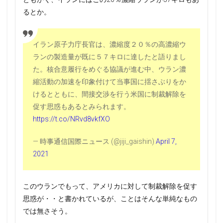
るとか。
イラン原子力庁長官は、濃縮度２０％の高濃縮ウ
ランの製造量が既に５７キロに達したと語りまし
た。核合意履行をめぐる協議が進む中、ウラン濃
縮活動の加速を印象付けて当事国に揺さぶりをか
けるとともに、間接交渉を行う米国に制裁解除を
促す思惑もあるとみられます。
https://t.co/NRvd8vkfXO
— 時事通信国際ニュース (@jiji_gaishin)
April 7,
2021
このウランでもって、アメリカに対して制裁解除を促す
思惑が・・と書かれているが、ことはそんな単純なもの
では無さそう。