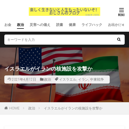
お金
政治
災害への備え
読書
健康
ライフハック
お出かけ
イスラエルがイランの核施設を攻撃か
2021年4月12日
政治
イスラエル
,
イラン
,
中東戦争
HOME
政治
イスラエルがイランの核施設を攻撃か