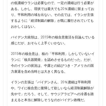
の低濃縮ウランは必要なので、一定の濃縮は行う必要が
ある。しかし、現状では最大でも20％濃縮に留まってお
り、平和利用の域を出ない。その点では、イランが主張
するように「経済制裁の解除」が既に履行されていても
おかしくはない。
バイデン大統領は、2015年の核合意復活を目論んでいる
感じだが、おそらく上手くいかない。
2015年の核合意は、核の「平和利用」しかしていないイ
ランに「核兵器開発」を認めさせるものだった。だが、
今のイランの状況は、中露との結びつき・アメリカの国
力衰退を含め当時とは大きく異なる。
イランの主張は「バイデンさん、20％濃縮は平和利用
や。ワイに核合意に復帰して欲しいなら経済制裁解除が
先やで」だろう。そして、サウジアラビアへの冷遇を踏
まえると本当に解除しそうなのがバイデン政権だ。