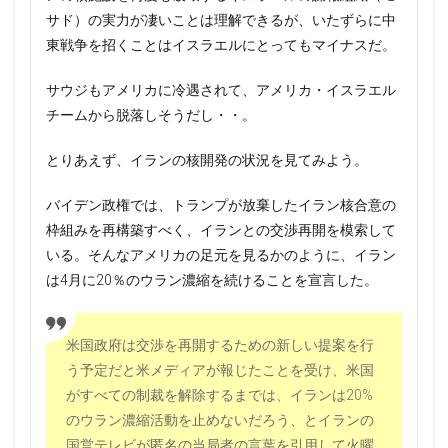
サド）の実力が凄いことは理解できるが、いたずらに中
東戦争を招くことはイスラエルにとってもマイナスだ。
サウジもアメリカに冷遇されて、アメリカ・イスラエル
チームから脱落しそうだし・・。
とりあえず、イランの核開発の状況を見てみよう。
バイデン政権では、トランプが放棄したイラン核合意の
枠組みを再構築すべく、イランとの交渉再開を模索して
いる。そんなアメリカの足元を見るかのように、イラン
は4月に20％のウラン濃縮を続けることを宣言した。
米国政府は交渉を再開するための新しい提案を行
う予定だと米メディアが報じたことを受け、米国
がすべての制裁を解除するまでは、イランは20%
のウラン濃縮活動を止めないだろう、とイランの
国営テレビが匿名の当局者の言葉を引用して火曜