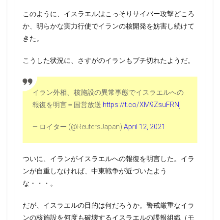
このように、イスラエルはこっそりサイバー攻撃どころ
か、明らかな実力行使でイランの核開発を妨害し続けて
きた。
こうした状況に、さすがのイランもブチ切れたようだ。
イラン外相、核施設の異常事態でイスラエルへの
報復を明言＝国営放送
https://t.co/XM9ZsuFRNj
— ロイター (@ReutersJapan)
April 12, 2021
ついに、イランがイスラエルへの報復を明言した。イラ
ンが自重しなければ、中東戦争が近づいたよう
な・・・。
だが、イスラエルの目的は何だろうか。警戒厳重なイラ
ンの核施設を何度も破壊するイスラエルの諜報組織（モ