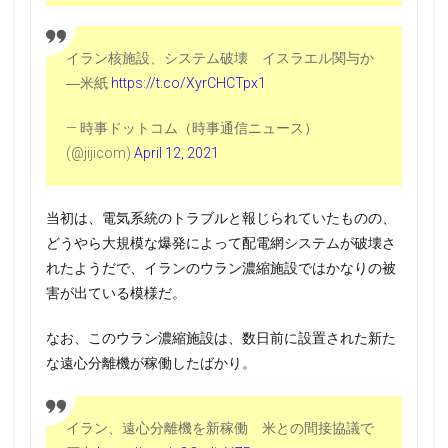
イラン核施設、システム破壊 イスラエル関与か
―米紙
https://t.co/XyrCHCTpx1
— 時事ドットコム（時事通信ニュース）
(@jijicom)
April 12, 2021
当初は、電気系統のトラブルと報じられていたものの、
どうやら大規模な爆発によって配電網システムが破壊さ
れたようだで、イランのウラン濃縮施設ではかなりの被
害が出ている模様だ。
なお、このウラン濃縮施設は、数日前に設置された新た
な遠心分離機が稼働したばかり。
イラン、遠心分離機を新稼働 米との間接協議で