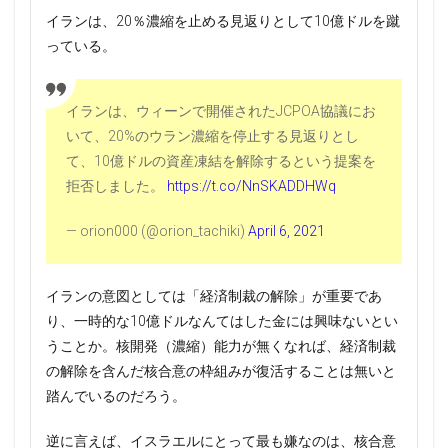
イランは、20％濃縮を止める見返りとして10億ドルを蹴
っている。
イランは、ウィーンで開催されたJCPOA協議にお
いて、20%のウラン濃縮を停止する見返りとし
て、10億ドルの資産凍結を解除するという提案を
拒否しました。
https://t.co/NnSKADDHWq
— orion000 (@orion_tachiki)
April 6, 2021
イランの意図としては「経済制裁の解除」が重要であ
り、一時的な10億ドルなんてはした金には興味ないとい
うことか。核開発（濃縮）能力が無くなれば、経済制裁
の解除を含んだ核合意の枠組みが復活することは無いと
踏んでいるのだろう。
逆に言えば、イスラエルにとって最も嫌なのは、核合意