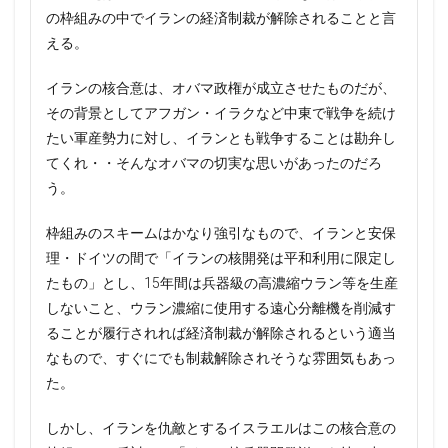
の枠組みの中でイランの経済制裁が解除されることと言
える。
イランの核合意は、オバマ政権が成立させたものだが、
その背景としてアフガン・イラクなど中東で戦争を続け
たい軍産勢力に対し、イランとも戦争することは勘弁し
てくれ・・そんなオバマの切実な思いがあったのだろ
う。
枠組みのスキームはかなり強引なもので、イランと安保
理・ドイツの間で「イランの核開発は平和利用に限定し
たもの」とし、15年間は兵器級の高濃縮ウラン等を生産
しないこと、ウラン濃縮に使用する遠心分離機を削減す
ることが履行されれば経済制裁が解除されるという適当
なもので、すぐにでも制裁解除されそうな雰囲気もあっ
た。
しかし、イランを仇敵とするイスラエルはこの核合意の