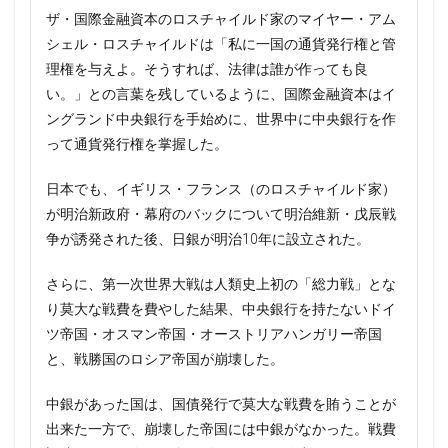
ザ・国際金融資本のロスチャイルド家のマイヤー・アム
シェル・ロスチャイルドは「私に一国の通貨発行権と管
理権を与えよ。そうすれば、法律は誰が作っても良
い。」との言葉を残しているように、国際金融資本はイ
ングランド中央銀行を手始めに、世界中に中央銀行を作
って通貨発行権を掌握した。
日本でも、イギリス・フランス（のロスチャイルド家）
が明治新政府・幕府のバックについて明治維新・戊辰戦
争が誘発された後、日銀が明治10年に設立された。
さらに、第一次世界大戦は人類史上初の「総力戦」とな
り莫大な戦費を費やした結果、中央銀行を持たないドイ
ツ帝国・オスマン帝国・オーストリアハンガリー帝国
と、戦勝国のロシア帝国が崩壊した。
中銀があった国は、国債発行で莫大な戦費を賄うことが
出来た一方で、崩壊した帝国には中銀がなかった。戦費