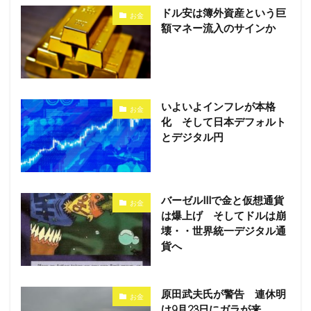
ドル安は簿外資産という巨
お金
額マネー流入のサインか
いよいよインフレが本格
お金
化 そして日本デフォルト
とデジタル円
バーゼルⅢで金と仮想通貨
お金
は爆上げ そしてドルは崩
壊・・世界統一デジタル通
貨へ
原田武夫氏が警告 連休明
お金
け9月23日にガラが来