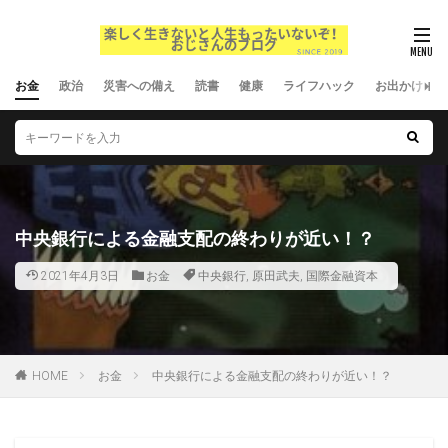
お金
政治
災害への備え
読書
健康
ライフハック
お出かけ
中央銀行による金融支配の終わりが近い！？
2021年4月3日
お金
中央銀行
,
原田武夫
,
国際金融資本
HOME
お金
中央銀行による金融支配の終わりが近い！？