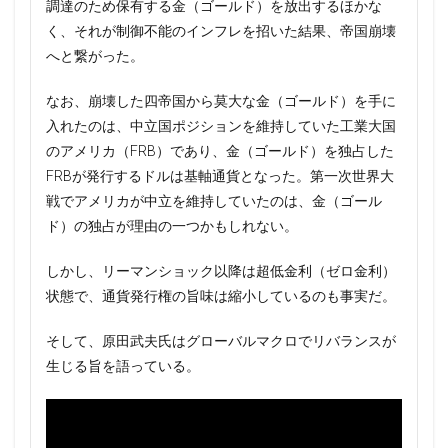
調達のため保有する金（ゴールド）を放出するほかな
く、それが制御不能のインフレを招いた結果、帝国崩壊
へと繋がった。
なお、崩壊した四帝国から莫大な金（ゴールド）を手に
入れたのは、中立国ポジションを維持していた工業大国
のアメリカ（FRB）であり、金（ゴールド）を独占した
FRBが発行するドルは基軸通貨となった。第一次世界大
戦でアメリカが中立を維持していたのは、金（ゴール
ド）の独占が理由の一つかもしれない。
しかし、リーマンショック以降は超低金利（ゼロ金利）
状態で、通貨発行権の旨味は縮小しているのも事実だ。
そして、原田武夫氏はグローバルマクロでリバランスが
生じる旨を語っている。