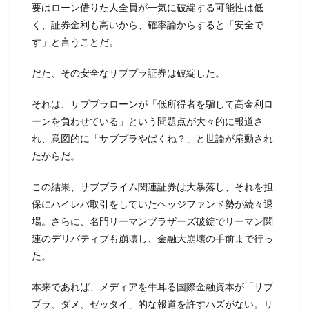
要はローン借りた人全員が一気に破綻する可能性は低
く、証券金利も高いから、確率論からすると「安全で
す」と言うことだ。
だた、その安全なサブプラ証券は破綻した。
それは、サブプラローンが「低所得者を騙して高金利ロ
ーンを負わせている」という問題点が大々的に報道さ
れ、意図的に「サブプラやばくね？」と世論が扇動され
たからだ。
この結果、サブプライム関連証券は大暴落し、それを担
保にハイレバ取引をしていたヘッジファンド勢が続々退
場。さらに、名門リーマンブラザーズ破綻でリーマン関
連のデリバティブも崩壊し、金融大崩壊の手前まで行っ
た。
本来であれば、メディアを牛耳る国際金融資本が「サブ
プラ、ダメ、ゼッタイ」的な報道を許すハズがない。リ