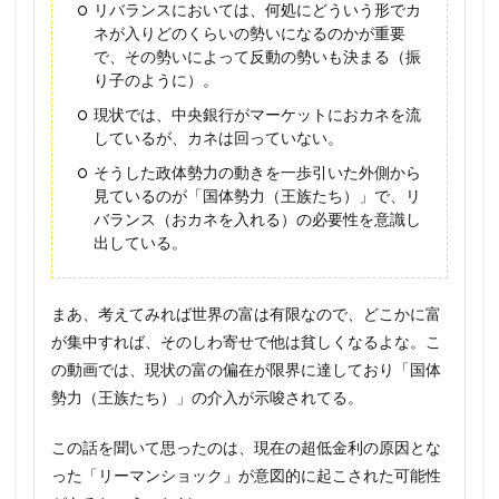
リバランスにおいては、何処にどういう形でカ
ネが入りどのくらいの勢いになるのかが重要
で、その勢いによって反動の勢いも決まる（振
り子のように）。
現状では、中央銀行がマーケットにおカネを流
しているが、カネは回っていない。
そうした政体勢力の動きを一歩引いた外側から
見ているのが「国体勢力（王族たち）」で、リ
バランス（おカネを入れる）の必要性を意識し
出している。
まあ、考えてみれば世界の富は有限なので、どこかに富
が集中すれば、そのしわ寄せで他は貧しくなるよな。こ
の動画では、現状の富の偏在が限界に達しており「国体
勢力（王族たち）」の介入が示唆されてる。
この話を聞いて思ったのは、現在の超低金利の原因とな
った「リーマンショック」が意図的に起こされた可能性