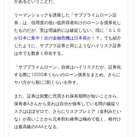
があるということだ。
リーマンショックを誘発した「サブプライムローン証
券」は、信用度の低い低所得者向けのローンを債券化し
たものだが、実は理論的には破綻しない。現に「
ＣＬＯ
が日本に集中！次の金融危機は日本発か！？
」でも紹介
したように、サブプラ証券と同じようなハイリスク証券
は今でも数多く存在する。
「サブプライムローン」自体はハイリスクだが、証券化
する際に10000本くらいのローン債券をまとめ、さらに
ヤバ方から順に2割くらいを外す。
また、証券は頻繁に売買され保有期間が短いことから、
保有者Aさんから見れば自分が保有している間の破綻リ
スクはほぼゼロで、さらにリスクプレミア（金利みたい
な）が高いことから元本割れ確率は極めて低く、格付け
は最高級のAAAとなる。