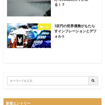
る！？
3京円の世界債務がもたら
お金
すインフレーションとデフ
ォルト
新着エントリー