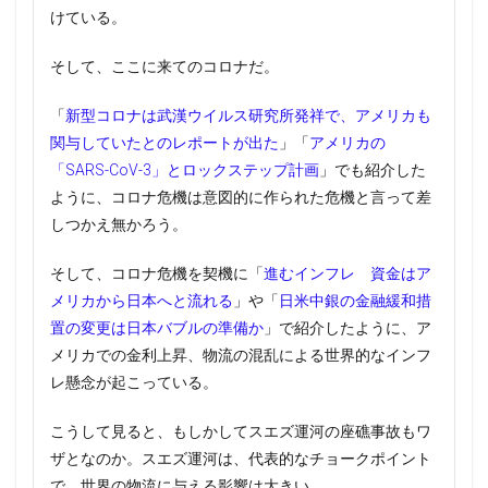
けている。
そして、ここに来てのコロナだ。
「
新型コロナは武漢ウイルス研究所発祥で、アメリカも
関与していたとのレポートが出た
」「
アメリカの
「SARS-CoV-3」とロックステップ計画
」でも紹介した
ように、コロナ危機は意図的に作られた危機と言って差
しつかえ無かろう。
そして、コロナ危機を契機に「
進むインフレ 資金はア
メリカから日本へと流れる
」や「
日米中銀の金融緩和措
置の変更は日本バブルの準備か
」で紹介したように、ア
メリカでの金利上昇、物流の混乱による世界的なインフ
レ懸念が起こっている。
こうして見ると、もしかしてスエズ運河の座礁事故もワ
ザとなのか。スエズ運河は、代表的なチョークポイント
で、世界の物流に与える影響は大きい。