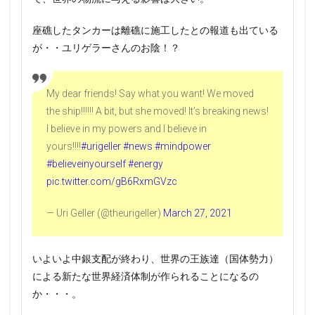
座礁したタンカーは離礁に施工したとの報道も出ている
が・・ユリゲラーさんのお陰！？
My dear friends! Say what you want! We moved
the ship!!!!!! A bit, but she moved! It’s breaking news!
I believe in my powers and I believe in
yours!!!!
#urigeller
#news
#mindpower
#believeinyourself
#energy
pic.twitter.com/gB6RxmGVzc
— Uri Geller (@theurigeller)
March 27, 2021
いよいよ中銀支配が終わり、世界の王族達（国体勢力）
による新たな世界経済体制が作られることになるの
か・・・。