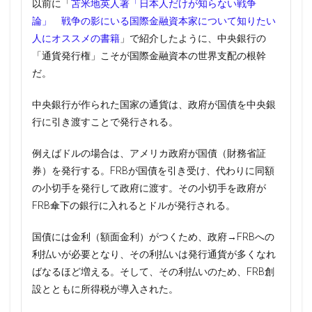
以前に「
苫米地英人著「日本人だけが知らない戦争
論」 戦争の影にいる国際金融資本家について知りたい
人にオススメの書籍
」で紹介したように、中央銀行の
「通貨発行権」こそが国際金融資本の世界支配の根幹
だ。
中央銀行が作られた国家の通貨は、政府が国債を中央銀
行に引き渡すことで発行される。
例えばドルの場合は、アメリカ政府が国債（財務省証
券）を発行する。FRBが国債を引き受け、代わりに同額
の小切手を発行して政府に渡す。その小切手を政府が
FRB傘下の銀行に入れるとドルが発行される。
国債には金利（額面金利）がつくため、政府→FRBへの
利払いが必要となり、その利払いは発行通貨が多くなれ
ばなるほど増える。そして、その利払いのため、FRB創
設とともに所得税が導入された。