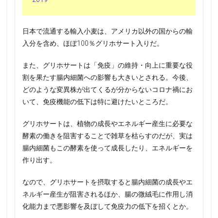
日本で流通する輸入小麦は、アメリカ以外の国からの輸
入分を含め、ほぼ100％グリホサート入りだ。
また、グリホサートは「免疫」の維持・向上に重要な役
割を果たす腸内細菌への影響も大きいとされる。今後、
どのような変異株が出てくるが分からないコロナ禍にお
いて、免疫機能の低下は特に避けたいところだ。
グリホサートは、植物の成長やエネルギー産生に必要な
酵素の働きを阻害することで雑草を枯らすのだが、実は
腸内細菌もこの酵素を使って成長したり、エネルギーを
作り出す。
なので、グリホサートを摂取すると腸内細菌の成長やエ
ネルギー産生が阻害されるほか、腸の微絨毛に作用し消
化能力まで悪影響を及ぼして免疫力の低下を招くとか。