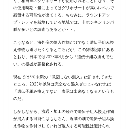
く、相当量のグリホサートが使用されることになり、そ
の使用時期・量によってはグリホサートが高いレベルで
残留する可能性が出てくる。ちなみに、ラウンドアッ
プ・レディを栽培している地域では、非ホジキンリンパ
腫が多いとの調査もあるとか・・。
こうなると、海外産の輸入作物だけでなく遺伝子組み換
え作物も避けたくなるところだが、この雑誌記事にある
とおり、日本では2023年4月から「遺伝子組み換えでな
い」の根拠が厳格化される。
現在では5％未満の「意図しない混入」は許されてきた
ところ、2023年以降は完全なる混入ゼロじゃなければ
「遺伝子組み換えでない」表示は出来なくなるというも
のだ。
しかしながら、流通・加工の経路で遺伝子組み換え作物
が混入する可能性はもちろん、近隣の畑で遺伝子組み換
え作物を作付けしていれば混入する可能性は避けられ