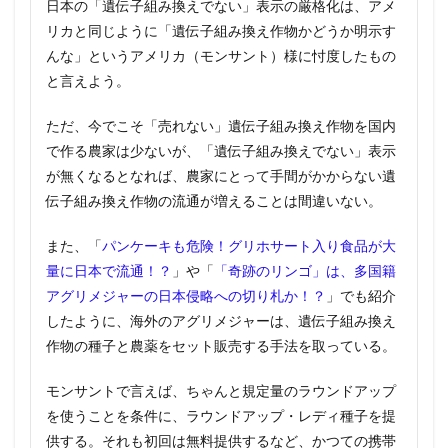
日本の「遺伝子組み換えでない」表示の厳格化は、アメ
リカと同じように「遺伝子組み換え作物かどうか明示す
んな」というアメリカ（モンサント）様に忖度したもの
と言えよう。
ただ、今でこそ「売れない」遺伝子組み換え作物を国内
で作る農家は少ないが、「遺伝子組み換えでない」表示
が無くなるとなれば、農家にとって手間がかからない遺
伝子組み換え作物の流通が増えることは間違いない。
また、「
パンケーキも危険！グリホサート入り食品が大
量に日本で流通！？
」や「
「奇跡のリンゴ」は、多国籍
アグリメジャーの日本侵略への切り札か！？
」でも紹介
したように、海外のアグリメジャーは、遺伝子組み換え
作物の種子と農薬をセット販売する手法を取っている。
モンサントで言えば、ちゃんと規定量のラウンドアップ
を使うことを条件に、ラウンドアップ・レディ種子を提
供する。それも初回は無料提供するなど、かつての携帯