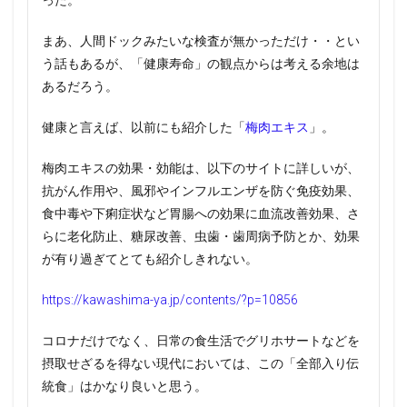
った。
まあ、人間ドックみたいな検査が無かっただけ・・とい
う話もあるが、「健康寿命」の観点からは考える余地は
あるだろう。
健康と言えば、以前にも紹介した「
梅肉エキス
」。
梅肉エキスの効果・効能は、以下のサイトに詳しいが、
抗がん作用や、風邪やインフルエンザを防ぐ免疫効果、
食中毒や下痢症状など胃腸への効果に血流改善効果、さ
らに老化防止、糖尿改善、虫歯・歯周病予防とか、効果
が有り過ぎてとても紹介しきれない。
https://kawashima-ya.jp/contents/?p=10856
コロナだけでなく、日常の食生活でグリホサートなどを
摂取せざるを得ない現代においては、この「全部入り伝
統食」はかなり良いと思う。