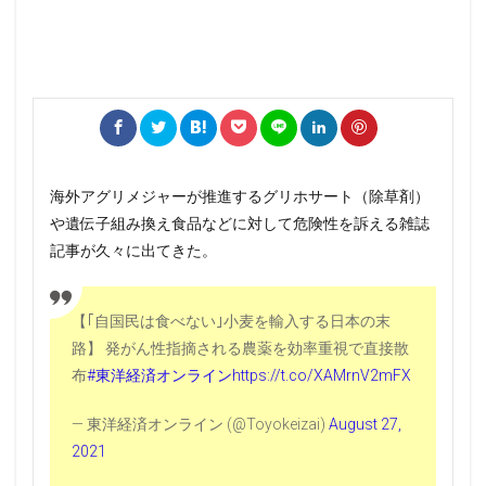
海外アグリメジャーが推進するグリホサート（除草剤）
や遺伝子組み換え食品などに対して危険性を訴える雑誌
記事が久々に出てきた。
【｢自国民は食べない｣小麦を輸入する日本の末
路】 発がん性指摘される農薬を効率重視で直接散
布
#東洋経済オンライン
https://t.co/XAMrnV2mFX
— 東洋経済オンライン (@Toyokeizai)
August 27,
2021