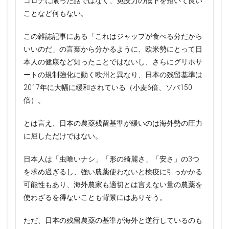
コロナに限った話ではなく、免疫力の低下を招いて良い
ことなど何もない。
この雑誌記事にある「これはジャップが食べる分だから
いいのだ」の言葉から分かるように、欧米勢にとって日
本人の健康など知ったことではないし、さらにグリホサ
ートの規制強化に動く欧州と異なり、日本の残留基準は
2017年に大幅に緩和されている（小麦6倍、ソバ150
倍）。
とは言え、日本の農薬残留基準が緩いのは海外勢の圧力
に屈しただけではない。
日本人は「虫喰いナシ」「形の綺麗さ」「安さ」の3つ
を求め過ぎるし、強い農薬使わないと検疫に引っかかる
可能性もあり、海外農家も適切とは言えない量の農薬を
使わざるを得ないことも背景にはありそう。
ただ、日本の残留農薬の基準が海外と逆行しているのも