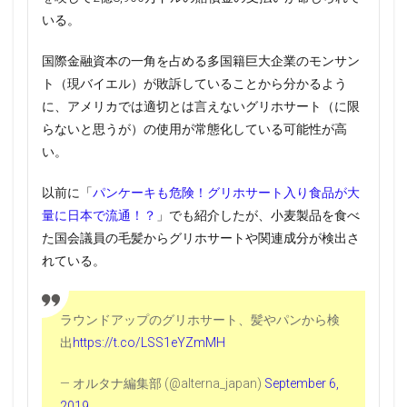
いる。
国際金融資本の一角を占める多国籍巨大企業のモンサン
ト（現バイエル）が敗訴していることから分かるよう
に、アメリカでは適切とは言えないグリホサート（に限
らないと思うが）の使用が常態化している可能性が高
い。
以前に「
パンケーキも危険！グリホサート入り食品が大
量に日本で流通！？
」でも紹介したが、小麦製品を食べ
た国会議員の毛髪からグリホサートや関連成分が検出さ
れている。
ラウンドアップのグリホサート、髪やパンから検
出
https://t.co/LSS1eYZmMH
— オルタナ編集部 (@alterna_japan)
September 6,
2019