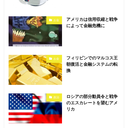
アメリカは信用収縮と戦争
お金
によって金融危機に
フィリピンでのマルコス王
お金
朝復活と金融システムの転
換
ロシアの部分動員令と戦争
政治
のエスカレートを望むアメ
リカ