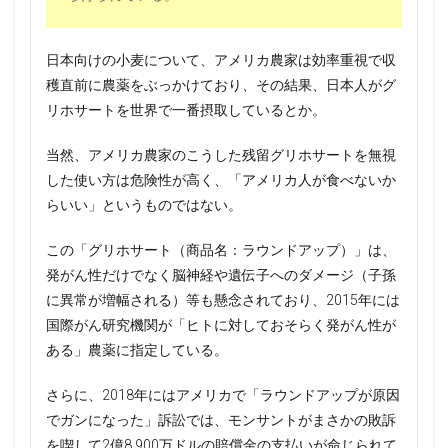
日本向けの小麦について、アメリカ農家は効率重視で収
穫直前に農薬をぶっかけており、その結果、日本人がグ
リホサートを世界で一番摂取しているとか。
当然、アメリカ農家のこうした残留グリホサートを無視
した使い方は危険性が高く、「アメリカ人が食べないか
らいい」というものではない。
この「グリホサート（商品名：ラウンドアップ）」は、
発がん性だけでなく脳神経や遺伝子へのダメージ（子孫
に異常が増幅される）等も懸念されており、2015年には
国際がん研究機関が「ヒトに対しておそらく発がん性が
ある」農薬に指定している。
さらに、2018年にはアメリカで「ラウンドアップが原因
でガンになった」訴訟では、モンサントがまさかの敗訴
を喫して2億8,900万ドルの賠償金の支払いが命じられて