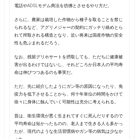
電話やADSLモデム商法を彷彿とさせるやり方だ。
さらに、農家は栽培した作物から種子を取ることを禁じ
られるなど、アグリメジャーの契約にガッチリ絡めとら
れて搾取される構造となり、近い将来は国産作物の安全
性も危ぶまれるだろう。
なお、残留グリホサートを摂取しても、ただちに健康被
害が出るわけではないし、それどころか日本人の平均寿
命は伸びつつあるのも事実だ。
ただ、先に紹介したようにガン等の原因になったり、免
疫力を低下させることから、何十年単位の時間をかけて
徐々に身体に蝕んでいく可能性は充分に考えられる。
昔は、衛生環境が悪く生まれてすぐに死んだりするので
平均寿命は短かったものの、老人まで生きる人も多かっ
たが、現代のような生活習慣病やガン等の病気は少なか