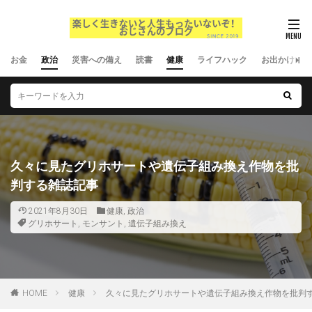
お金
政治
災害への備え
読書
健康
ライフハック
お出かけ
久々に見たグリホサートや遺伝子組み換え作物を批
判する雑誌記事
2021年8月30日
健康
,
政治
グリホサート
,
モンサント
,
遺伝子組み換え
HOME
健康
久々に見たグリホサートや遺伝子組み換え作物を批判