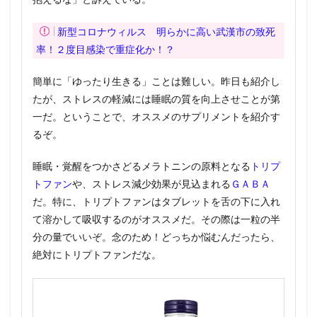
新型コロナウィルス 明らかに高い武漢市の致死
率！２度目感染で重症化か！？
簡単に「ゆったり生きる」ことは難しい。昨日も紹介し
たが、ストレスの軽減には睡眠の質を向上させことが第
一だ。ということで、オススメのサプリメントを紹介す
るぞ。
睡眠・覚醒をつかさどるメラトニンの原料となる
トリプ
トファン
や、ストレス減少効果が見込まれる
ＧＡＢＡ
だ。特に、トリプトファンはタブレットを舌の下に入れ
て溶かして吸収するのがオススメだ。その際は一粒の半
分の量でいいぞ。念のため！どっちか悩むんだったら、
絶対にトリプトファンだな。