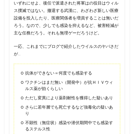
いずれにせよ、後任で派遣された将軍はの役目はウィル
ス撲滅ではない。撤退する武漢に、わざわざ新しい医療
設備を投入したり、医療関係者を増員することは無いだ
ろう。なので、少しでも感染を抑えるなど、被害軽減が
主な任務だろう。それも無理ゲーだろうけど。
一応、これまでにブログで紹介したウイルスのヤバさだ
が…
抗体ができない＝何度でも感染する
ワクチンはまだ無い（開発中）が抗ＨＩＶウィ
ルス薬が効くらしい
ただし変異により薬剤耐性を獲得した疑いあり
さらに若年層でも死亡するなど強毒化の疑いあ
り
不顕性（無症状）感染や潜伏期間中でも感染す
るステルス性