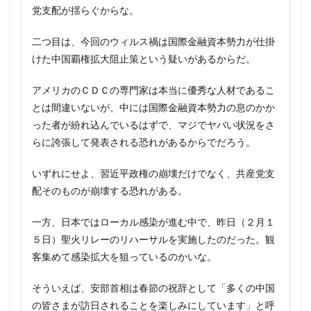
党支配が揺らぐからな。
二つ目は、今回のウィルス禍は国際金融資本勢力が仕掛
けた中国覇権拡大阻止策という疑いがあるからだ。
アメリカのＣＤＣの専門家は本当に優秀な人材であるこ
とは間違いないが、中には国際金融資本勢力の息のかか
った者が紛れ込んでいるはずで、マジでヤバい状況をさ
らに誇張して発表される恐れがあるからでだろう。
いずれにせよ、習近平政権の崩壊だけでなく、共産党支
配そのものが崩壊する恐れがある。
一方、日本ではローカル感染が進む中で、昨日（２月１
５日）聖火リレーのリハーサルを実施したのだった。観
客集めて感染拡大を狙っているのかいな。
そういえば、安部首相は春節の祝辞として「多くの中国
の皆さまが訪日されることを楽しみにしています」と呼