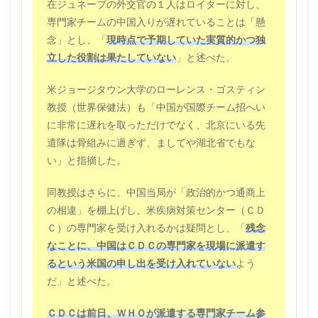
在ジュネーブの外交官の１人はロイターに対し、
専門家チームの中国入りが遅れていることは「懸
念」とし、「
現時点で予期していた実質的かつ独
立した役割は果たしていない
」と述べた。
米ジョージタウン大学のローレンス・ゴスティン
教授（世界保健法）も「中国が国際チーム招へい
に非常に遅れを取っただけでなく、北京にいる先
遣隊は骨組みに過ぎず、ましてや湖北省でもな
い」と指摘した。
同教授はさらに、中国当局が「政治的かつ通商上
の相違」を棚上げし、米疾病対策センター（ＣＤ
Ｃ）の専門家を受け入れるかは疑問とし、「
残念
なことに、中国はＣＤＣの専門家を現場に派遣す
るという米国の申し出を受け入れていない
よう
だ」と述べた。
ＣＤＣは前日、ＷＨＯが派遣する専門家チーム参