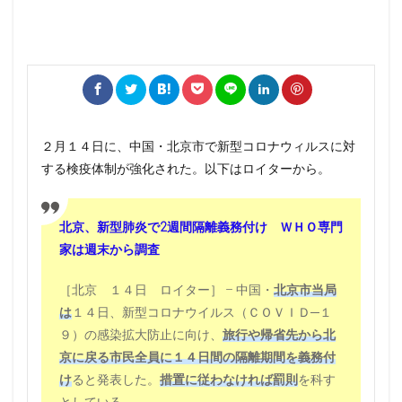
２月１４日に、中国・北京市で新型コロナウィルスに対
する検疫体制が強化された。以下はロイターから。
北京、新型肺炎で2週間隔離義務付け ＷＨＯ専門
家は週末から調査
［北京 １４日 ロイター］ – 中国・
北京市当局
は
１４日、新型コロナウイルス（ＣＯＶＩＤ─１
９）の感染拡大防止に向け、
旅行や帰省先から北
京に戻る市民全員に１４日間の隔離期間を義務付
け
ると発表した。
措置に従わなければ罰則
を科す