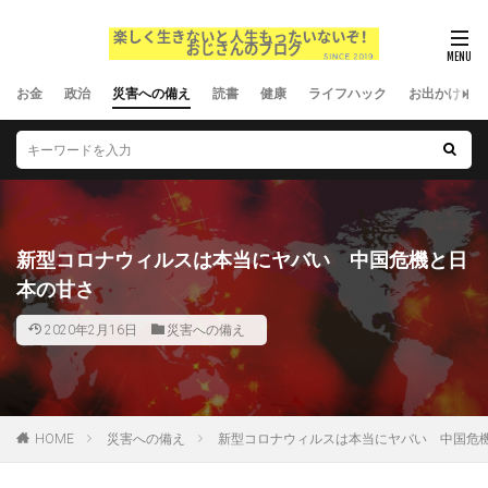
お金
政治
災害への備え
読書
健康
ライフハック
お出かけ
新型コロナウィルスは本当にヤバい 中国危機と日
本の甘さ
2020年2月16日
災害への備え
HOME
災害への備え
新型コロナウィルスは本当にヤバい 中国危