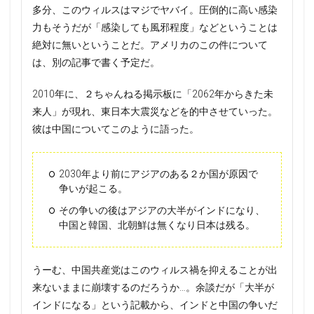
多分、このウィルスはマジでヤバイ。圧倒的に高い感染
力もそうだが「感染しても風邪程度」などということは
絶対に無いということだ。アメリカのこの件について
は、別の記事で書く予定だ。
2010年に、２ちゃんねる掲示板に「2062年からきた未
来人」が現れ、東日本大震災などを的中させていった。
彼は中国についてこのように語った。
2030年より前にアジアのある２か国が原因で
争いが起こる。
その争いの後はアジアの大半がインドになり、
中国と韓国、北朝鮮は無くなり日本は残る。
うーむ、中国共産党はこのウィルス禍を抑えることが出
来ないままに崩壊するのだろうか…。余談だが「大半が
インドになる」という記載から、インドと中国の争いだ