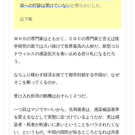
加への打診は受けていない
と明らかにした。
以下略
ＷＨＯの専門家はともかく、ＣＤＣの専門家と言えば疫
学研究の面ではスバ抜けて世界最高の人材だ。新型コロ
ナウィルスの感染拡大を食い止める切り札になるだろ
う。
なりふり構わず経済を捨てて都市封鎖する中国が、なぜ
そこを断ってくるのか。
受け入れ拒否の動機はおそらく２つだ。
一つ目はマジでヤバいから。当局発表は、感染確認基準
を変えるなどして実態に近づけているようだが、実は感
染者・死者が桁違いに多いということをバラされたくな
い、というもの。中国の国民が知るところとなれば共産