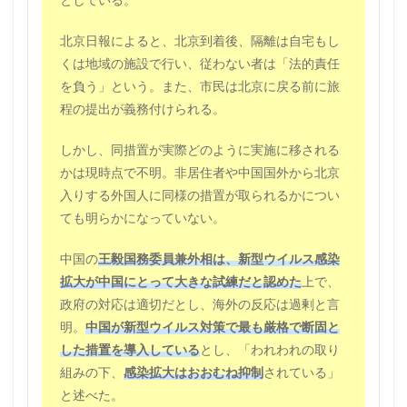
としている。
北京日報によると、北京到着後、隔離は自宅もし
くは地域の施設で行い、従わない者は「法的責任
を負う」という。また、市民は北京に戻る前に旅
程の提出が義務付けられる。
しかし、同措置が実際どのように実施に移される
かは現時点で不明。非居住者や中国国外から北京
入りする外国人に同様の措置が取られるかについ
ても明らかになっていない。
中国の
王毅国務委員兼外相は、新型ウイルス感染
拡大が中国にとって大きな試練だと認めた
上で、
政府の対応は適切だとし、海外の反応は過剰と言
明。
中国が新型ウイルス対策で最も厳格で断固と
した措置を導入している
とし、「われわれの取り
組みの下、
感染拡大はおおむね抑制
されている」
と述べた。