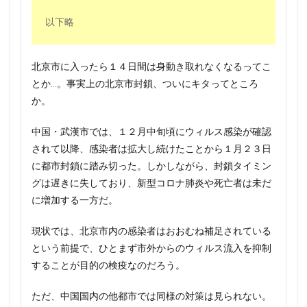
以下略
北京市に入ったら１４日間は身動き取れなくなるってこ
とか…。事実上の北京市封鎖、ついにキタってところ
か。
中国・武漢市では、１２月中旬頃にウィルス感染が確認
されて以降、感染者は拡大し続けたことから１月２３日
に都市封鎖に踏み切った。しかしながら、封鎖タイミン
グは遅きに失しており、新型コロナ肺炎や死亡者は未だ
に増加する一方だ。
現状では、北京市内の感染者はおおむね補足されている
という前提で、ひとまず市外からのウィルス流入を抑制
することが目的の検疫なのだろう。
ただ、中国国内の他都市では同様の対策は見られない。