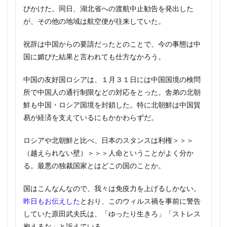
びかけた。同日、湖北省への渡航中止勧告を発出した
が、その他の地域は航空便が往来していた。
祝辞は中国からの要請だったとのことで、今の事態は中
国に媚びた結果と言われても仕方なかろう。
中国の友好国ロシアは、１月３１日には中国国境の検問
所で中国人の通行制限などの対応をとった。舎弟の北朝
鮮も中国・ロシア国境を封鎖した。特に北朝鮮は中国貿
易が経済を支えているにもかかわらずだ。
ロシアや北朝鮮と比べ、日本のスタンスは利権＞＞＞
（越えられない壁）＞＞＞人命ということがよく分か
る。最悪の独裁国家とはどこの国のことか。
国はこんなんなので、我々は免疫力を上げるしかない。
昨日もお伝えした
とおり、このウィルス禍を事前に警告
していた原田武夫氏は、「ゆったり生きろ」「ストレス
抱えるな」と訴えている。