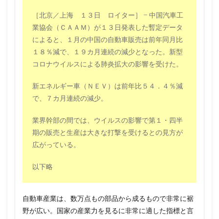
［北京／上海 １３日 ロイター］ – 中国汽車工
業協会（ＣＡＡＭ）が１３日発表した暫定データ
によると、１月の中国の自動車販売は前年同月比
１８％減で、１９カ月連続の減少となった。新型
コロナウイルスによる肺炎拡大の影響を受けた。
新エネルギー車（ＮＥＶ）は前年比５４．４％減
で、７カ月連続の減少。
業界幹部の間では、ウイルスの影響で第１・四半
期の販売と生産は大きな打撃を受けるとの見方が
広がっている。
以下略
自動車産業は、数万点もの部品から成るもので非常に裾
野が広い。国家の産業力を見るに非常に適した指標と言