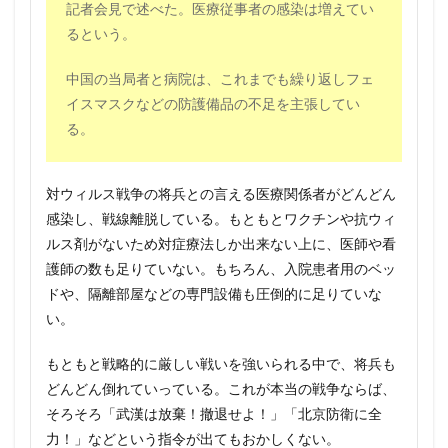
記者会見で述べた。医療従事者の感染は増えてい
るという。
中国の当局者と病院は、これまでも繰り返しフェ
イスマスクなどの防護備品の不足を主張してい
る。
対ウィルス戦争の将兵との言える医療関係者がどんどん
感染し、戦線離脱している。もともとワクチンや抗ウィ
ルス剤がないため対症療法しか出来ない上に、医師や看
護師の数も足りていない。もちろん、入院患者用のベッ
ドや、隔離部屋などの専門設備も圧倒的に足りていな
い。
もともと戦略的に厳しい戦いを強いられる中で、将兵も
どんどん倒れていっている。これが本当の戦争ならば、
そろそろ「武漢は放棄！撤退せよ！」「北京防衛に全
力！」などという指令が出てもおかしくない。