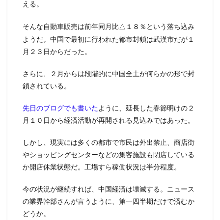
える。
前年同月比△１８％という落ち込み
そんな自動車販売は
ようだ。
中国で最初に行われた都市封鎖は武漢市だが１
月２３日からだった。
さらに、２月からは段階的に中国全土が何らかの形で封
鎖されている。
先日のブログでも書いた
ように、延長した春節明けの２
月１０日から経済活動が再開される見込みではあった。
しかし、現実には多くの都市で市民は外出禁止、商店街
やショッピングセンターなどの集客施設も閉店している
か開店休業状態だ。工場すら稼働状況は半分程度。
今の状況が継続すれば、中国経済は壊滅する。ニュース
の業界幹部さんが言うように、第一四半期だけで済むか
どうか。