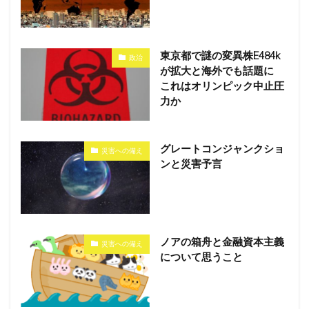
東京都で謎の変異株E484k
政治
が拡大と海外でも話題に
これはオリンピック中止圧
力か
グレートコンジャンクショ
災害への備え
ンと災害予言
ノアの箱舟と金融資本主義
災害への備え
について思うこと