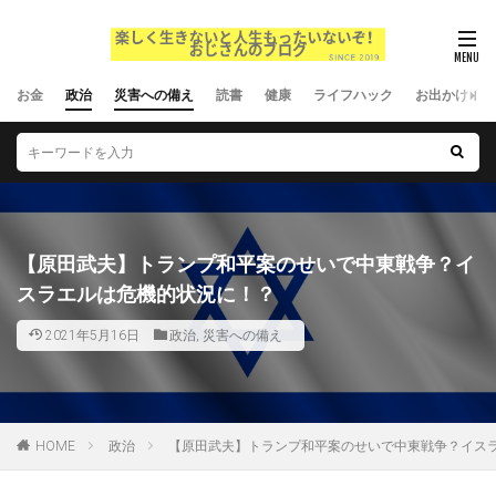
お金
政治
災害への備え
読書
健康
ライフハック
お出かけ
【原田武夫】トランプ和平案のせいで中東戦争？イ
スラエルは危機的状況に！？
2021年5月16日
政治
,
災害への備え
HOME
政治
【原田武夫】トランプ和平案のせいで中東戦争？イス