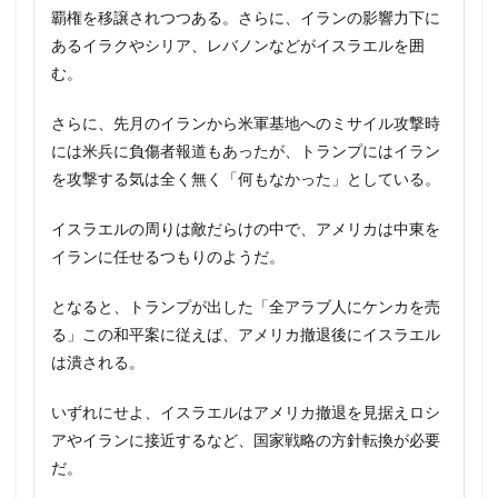
覇権を移譲されつつある。さらに、イランの影響力下に
あるイラクやシリア、レバノンなどがイスラエルを囲
む。
さらに、先月のイランから米軍基地へのミサイル攻撃時
には米兵に負傷者報道もあったが、トランプにはイラン
を攻撃する気は全く無く「何もなかった」としている。
イスラエルの周りは敵だらけの中で、アメリカは中東を
イランに任せるつもりのようだ。
となると、トランプが出した「全アラブ人にケンカを売
る」この和平案に従えば、アメリカ撤退後にイスラエル
は潰される。
いずれにせよ、イスラエルはアメリカ撤退を見据えロシ
アやイランに接近するなど、国家戦略の方針転換が必要
だ。