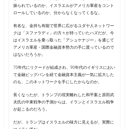
操られているのか、イスラエルがアメリカ軍産をコント
ロールしているのか、分からなくなってくるな。
有名な、金持ち有能で世界に広がるユダヤ人ネットワー
クは「スファラディ」の方々が持っていたハズだが、今
はイスラエルを乗っ取った「アシュケナジー」を通じて
アメリカ軍産・国際金融資本勢力の手に渡っているので
はないだろうか。
70年代にリクードが結成され、90年代のイギリスにおい
て金融ビッグバンを経て金融資本主義が一気に拡大した
のも、このネットワークを手にしたからなのか。
長くなったが、トランプの現実離れした和平案と原田武
夫氏の中東戦争の予測からは、イランとイスラエル戦争
が起こるのだろう。
だが、トランプはイスラエルの味方に見えるが、実際に