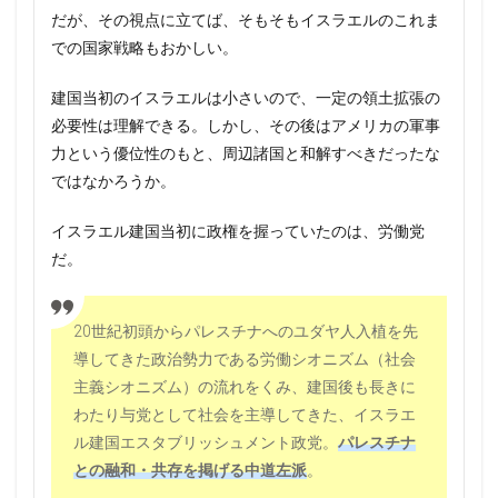
だが、その視点に立てば、そもそもイスラエルのこれま
での国家戦略もおかしい。
建国当初のイスラエルは小さいので、一定の領土拡張の
必要性は理解できる。しかし、その後はアメリカの軍事
力という優位性のもと、周辺諸国と和解すべきだったな
ではなかろうか。
イスラエル建国当初に政権を握っていたのは、労働党
だ。
20世紀初頭からパレスチナへのユダヤ人入植を先
導してきた政治勢力である労働シオニズム（社会
主義シオニズム）の流れをくみ、建国後も長きに
わたり与党として社会を主導してきた、イスラエ
ル建国エスタブリッシュメント政党。
パレスチナ
との融和・共存を掲げる中道左派
。