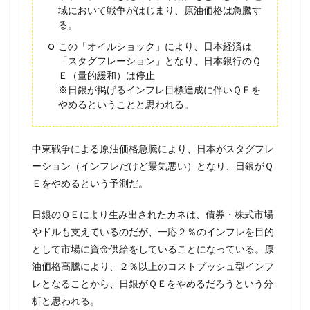
域において戦争がはじまり、原油価格は急騰す
る。
この「オイルショック」により、日本経済は
「スタグフレーション」となり、日本銀行のＱ
Ｅ（量的緩和）は停止
※日銀が掲げるインフレ目標達成に伴いＱＥを
やめるということと思われる。
中東戦争による原油価格急騰により、日本がスタグフレ
ーション（インフレだけど景気悪い）となり、日銀がＱ
Ｅをやめるという予測だ。
日銀のＱＥにより生み出されたカネは、債券・株式市場
やドルも支えているのだが、一応２％のインフレを目的
として市場に資金供給をしていることになっている。原
油価格高騰により、２％以上のコストプッシュ型インフ
レとなることから、日銀がＱＥをやめるだろうという分
析と思われる。