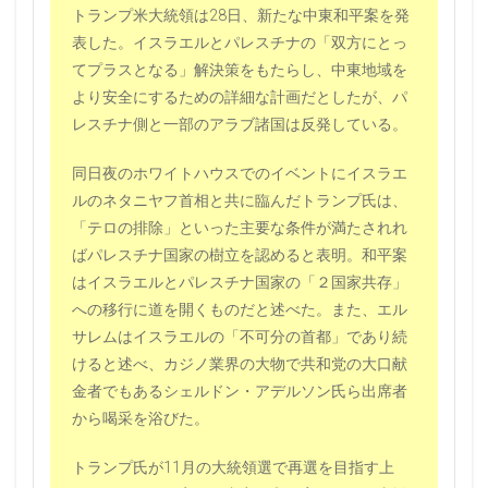
トランプ米大統領は28日、新たな中東和平案を発
表した。イスラエルとパレスチナの「双方にとっ
てプラスとなる」解決策をもたらし、中東地域を
より安全にするための詳細な計画だとしたが、パ
レスチナ側と一部のアラブ諸国は反発している。
同日夜のホワイトハウスでのイベントにイスラエ
ルのネタニヤフ首相と共に臨んだトランプ氏は、
「テロの排除」といった主要な条件が満たされれ
ばパレスチナ国家の樹立を認めると表明。和平案
はイスラエルとパレスチナ国家の「２国家共存」
への移行に道を開くものだと述べた。また、エル
サレムはイスラエルの「不可分の首都」であり続
けると述べ、カジノ業界の大物で共和党の大口献
金者でもあるシェルドン・アデルソン氏ら出席者
から喝采を浴びた。
トランプ氏が11月の大統領選で再選を目指す上