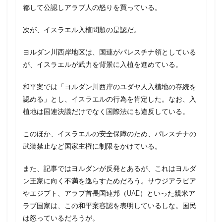
都して公認しアラブ人の怒りを買っている。
次が、イスラエル入植問題の是認だ。
ヨルダン川西岸地区は、国連がパレスチナ領としている
が、イスラエルが武力を背景に入植を進めている。
和平案では「ヨルダン川西岸のユダヤ人入植地の存続を
認める」とし、イスラエルの行為を肯定した。なお、入
植地は国連決議だけでなく国際法にも違反している。
このほか、イスラエルの安全保障のため、パレスチナの
武装禁止など国家主権に制限をかけている。
また、記事ではヨルダンが反発とあるが、これはヨルダ
ン王家に向く不満を逸らすためだろう。サウジアラビア
やエジプト、アラブ首長国連邦（UAE）といった親米ア
ラブ国家は、この和平案容認を表明しているしな。国民
は怒っているだろうが。