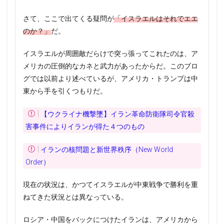
さて、ここで出てくる疑問が
「イスラエルはそれでエエ
のか？」
だ。
イスラエルが周囲敵だらけで突っ張ってこれたのは、ア
メリカの圧倒的なカネと武力があったからだ。このブロ
グでは以前より述べているが、アメリカ・トランプは中
東から手を引くつもりだ。
【ウクライナ機撃墜】イラン革命防衛隊司令官殺
害事件によりイランが得た４つのもの
イランの核問題と新世界秩序（New World
Order）
現在の状況は、かつてイスラエルが中東戦争で勝利を重
ねてきた状況とは異なっている。
ロシア・中国をバックにつけたイランは、アメリカから