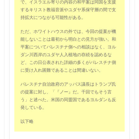
で、イスラエル寄りの内容の和平案は同国を支援
するキリスト教福音派やユダヤ系保守層の間で支
持拡大につながる可能性がある。
ただ、ホワイトハウスの外では、今回の提案が機
能しないことは最初から明白との見方が強い。和
平案についてパレスチナ側への相談はなく、ヨル
ダン川西岸のユダヤ人入植地の存続を認めるな
ど、この日公表された詳細の多くがパレスチナ側
に受け入れ困難であることは間違いない。
パレスチナ自治政府のアッバス議長はトランプ氏
の提案に対し、「『ノー』だ。千回でもそう言
う」と述べた。米国の同盟国であるヨルダンも反
発している。
以下略