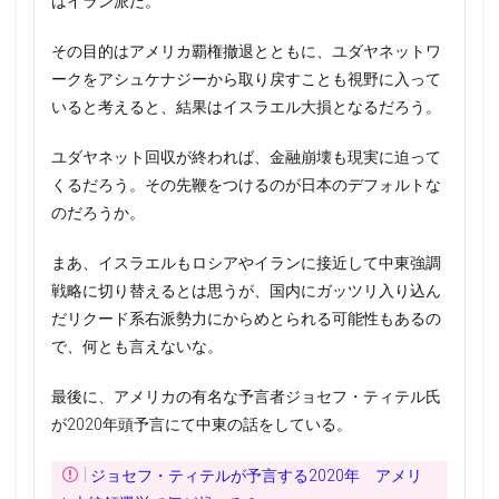
はイラン派だ。
その目的はアメリカ覇権撤退とともに、ユダヤネットワ
ークをアシュケナジーから取り戻すことも視野に入って
いると考えると、結果はイスラエル大損となるだろう。
ユダヤネット回収が終われば、金融崩壊も現実に迫って
くるだろう。その先鞭をつけるのが日本のデフォルトな
のだろうか。
まあ、イスラエルもロシアやイランに接近して中東強調
戦略に切り替えるとは思うが、国内にガッツリ入り込ん
だリクード系右派勢力にからめとられる可能性もあるの
で、何とも言えないな。
最後に、アメリカの有名な予言者ジョセフ・ティテル氏
が2020年頭予言にて中東の話をしている。
ジョセフ・ティテルが予言する2020年 アメリ