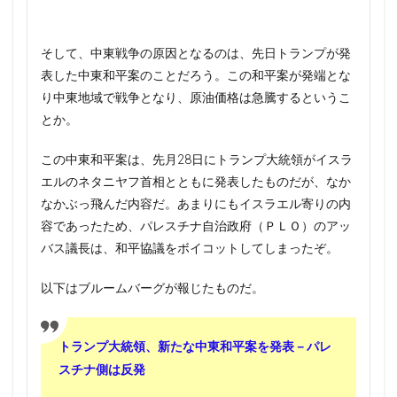
そして、中東戦争の原因となるのは、先日トランプが発
表した中東和平案のことだろう。この和平案が発端とな
り中東地域で戦争となり、原油価格は急騰するというこ
とか。
この中東和平案は、先月28日にトランプ大統領がイスラ
エルのネタニヤフ首相とともに発表したものだが、なか
なかぶっ飛んだ内容だ。あまりにもイスラエル寄りの内
容であったため、パレスチナ自治政府（ＰＬＯ）のアッ
バス議長は、和平協議をボイコットしてしまったぞ。
以下はブルームバーグが報じたものだ。
トランプ大統領、新たな中東和平案を発表－パレ
スチナ側は反発