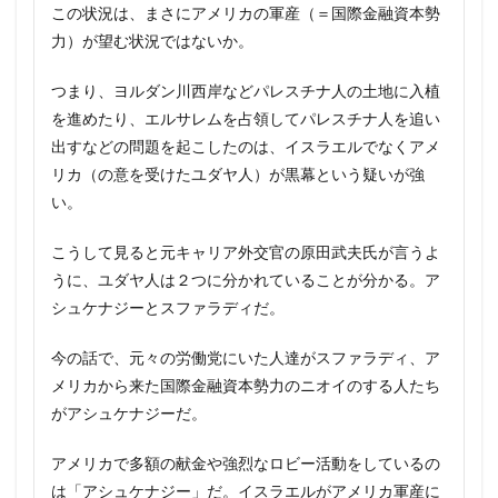
この状況は、まさにアメリカの軍産（＝国際金融資本勢
力）が望む状況ではないか。
つまり、ヨルダン川西岸などパレスチナ人の土地に入植
を進めたり、エルサレムを占領してパレスチナ人を追い
出すなどの問題を起こしたのは、イスラエルでなくアメ
リカ（の意を受けたユダヤ人）が黒幕という疑いが強
い。
こうして見ると元キャリア外交官の原田武夫氏が言うよ
うに、ユダヤ人は２つに分かれていることが分かる。ア
シュケナジーとスファラディだ。
今の話で、元々の労働党にいた人達がスファラディ、ア
メリカから来た国際金融資本勢力のニオイのする人たち
がアシュケナジーだ。
アメリカで多額の献金や強烈なロビー活動をしているの
は「アシュケナジー」だ。イスラエルがアメリカ軍産に