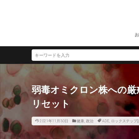
お
弱毒オミクロン株への厳
リセット
2021年11月30日
健康
,
政治
ADE
,
ロックステップ