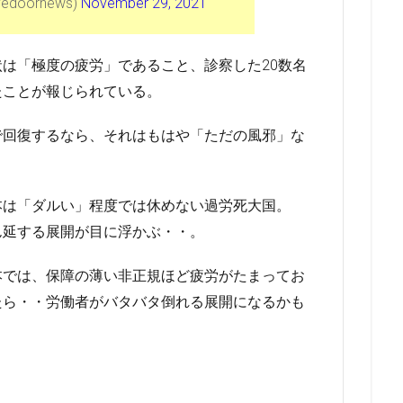
doornews)
November 29, 2021
は「極度の疲労」であること、診察した20数名
たことが報じられている。
で回復するなら、それはもはや「ただの風邪」な
本は「ダルい」程度では休めない過労死大国。
ん延する展開が目に浮かぶ・・。
本では、保障の薄い非正規ほど疲労がたまってお
たら・・労働者がバタバタ倒れる展開になるかも
。