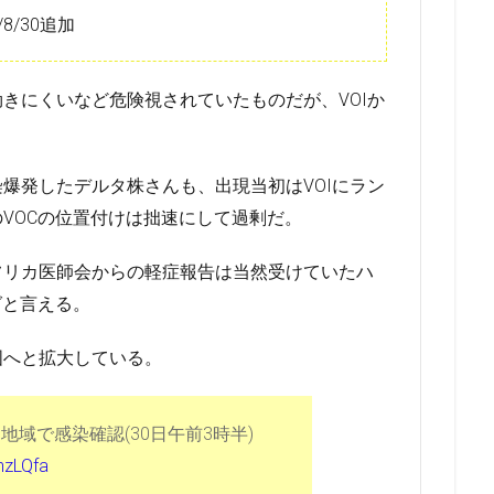
8/30追加
きにくいなど危険視されていたものだが、VOIか
爆発したデルタ株さんも、出現当初はVOIにラン
VOCの位置付けは拙速にして過剰だ。
フリカ医師会からの軽症報告は当然受けていたハ
グと言える。
国へと拡大している。
地域で感染確認(30日午前3時半)
1nzLQfa