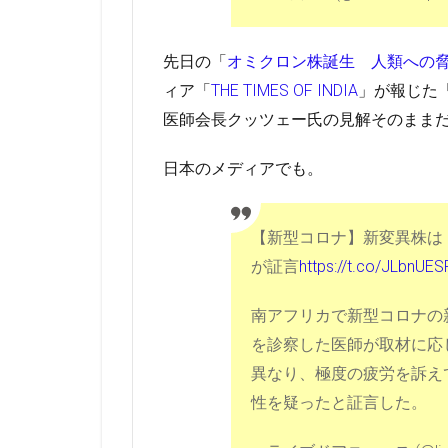
先日の「
オミクロン株誕生 人類への
ィア「
THE TIMES OF INDIA
」が報じた
医師会長クッツェー氏の見解そのまま
日本のメディアでも。
【新型コロナ】新変異株は
が証言
https://t.co/JLbnUES
南アフリカで新型コロナの
を診察した医師が取材に応
異なり、極度の疲労を訴え
性を疑ったと証言した。