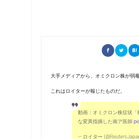
大手メディアから、オミクロン株が弱
これはロイターが報じたものだ。
動画：オミクロン株症状「
な変異指摘した南ア医師
pi
— ロイター (@ReutersJapa