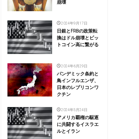
崩壊
2024年9月17日
日銀とFRBの政策転
換はドル崩壊とビッ
トコイン高に繋がる
2024年6月29日
パンデミック条約と
鳥インフルエンザ、
日本のレプリコンワ
クチン
2024年5月24日
アメリカ覇権の駆逐
に共闘するイスラエ
ルとイラン