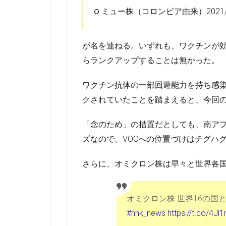
ミュー株（コロンビア由来）2021/
が名を連ねる。いずれも、ワクチンが効
らランクアップすることは無かった。
ワクチン抗体の一部回避能力を持ち感染
クされていたことを踏まえると、今回の
「念のため」の措置だとしても、南ア
ズなので、VOCへの位置づけはチグハ
さらに、オミクロン株は早々と世界各
オミクロン株 世界16の国と
#nhk_news
https://t.co/4Jl