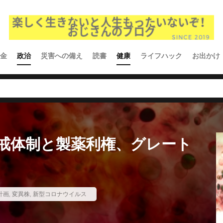
金
政治
災害への備え
読書
健康
ライフハック
お出かけ
戒体制と製薬利権、グレート
計画
,
変異株
,
新型コロナウイルス