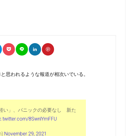
毒と思われるような報道が相次いでいる。
軽い」、パニックの必要なし 新た
c.twitter.com/8SwnlYmFFU
n)
November 29, 2021