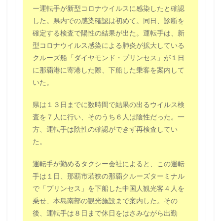
ー運転手が新型コロナウイルスに感染したと確認
した。県内での感染確認は初めて。同日、診断を
確定する検査で陽性の結果が出た。運転手は、新
型コロナウイルス感染による肺炎が拡大している
クルーズ船「ダイヤモンド・プリンセス」が１日
に那覇港に寄港した際、下船した乗客を案内して
いた。
県は１３日までに数時間で結果の出るウイルス検
査を７人に行い、そのうち６人は陰性だった。一
方、運転手は陰性の確認ができず再検査してい
た。
運転手が勤めるタクシー会社によると、この運転
手は１日、那覇市若狭の那覇クルーズターミナル
で「プリンセス」を下船した中国人観光客４人を
乗せ、本島南部の観光施設まで案内した。その
後、運転手は８日まで休日をはさみながら出勤