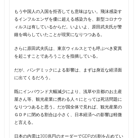
もう中国人の入国を拒否しても意味はない。飛沫感染す
るインフルエンザを優に超える感染力を、新型コロナウ
ィルスは有しているからだ。いよいよ、原田武夫氏が警
鐘を鳴らしていたことが現実になりつつある。
さらに原田武夫氏は、東京ウィルスとでも呼ぶべき変異
を起こすことであろうことを指摘している。
だが、パンデミックによる影響は、まずは身近な経済面
に出てくるだろう。
既にインバウンド大幅減少により、浅草や京都のお土産
屋さん等、観光産業に携わる人々にとっては死活問題に
なりつつあると思う。だが国全体で見れば、観光産業の
ＧＤＰに閉める割合は小さく、日本経済への影響は軽微
と言える。
日本の内需は300兆円のオーダーでGDPの6割を占めてい