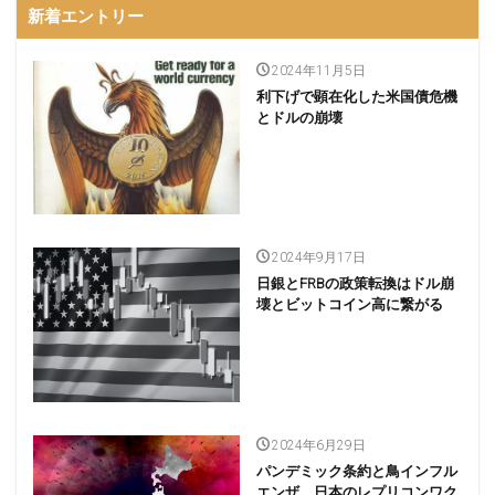
新着エントリー
2024年11月5日
利下げで顕在化した米国債危機
とドルの崩壊
2024年9月17日
日銀とFRBの政策転換はドル崩
壊とビットコイン高に繋がる
2024年6月29日
パンデミック条約と鳥インフル
エンザ、日本のレプリコンワク