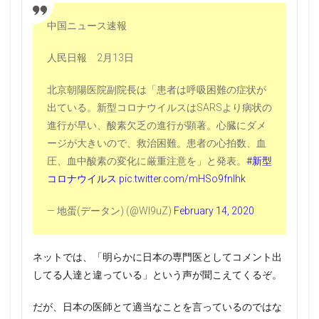
中国ニュース速報
人民日報 2月13日
北京朝陽医院副院長は「患者は呼吸困難の症状が
出ている。新型コロナウイルスはSARSより病状の
進行が早い、酸素欠乏の進行が顕著。心臓にダメ
ージが大きいので、救治困難。患者の心拍数、血
圧、血中酸素の変化に厳重注意を」と発表。
#新型
コロナウイルス
pic.twitter.com/mHSo9fnlhk
— 地蛋(データン) (@Wl9uZ)
February 14, 2020
ネットでは、「明らかに日本の専門医としてコメント出
してる人達と違っている」という声が聞こえてくるぞ。
だが、日本の医師とて適当なことを言っているのではな