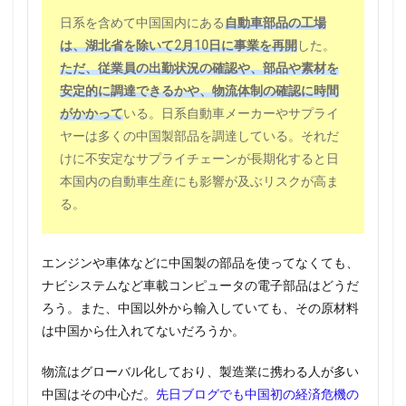
日系を含めて中国国内にある
自動車部品の工場
は、湖北省を除いて2月10日に事業を再開
した。
ただ、従業員の出勤状況の確認や、部品や素材を
安定的に調達できるかや、物流体制の確認に時間
がかかって
いる。日系自動車メーカーやサプライ
ヤーは多くの中国製部品を調達している。それだ
けに不安定なサプライチェーンが長期化すると日
本国内の自動車生産にも影響が及ぶリスクが高ま
る。
エンジンや車体などに中国製の部品を使ってなくても、
ナビシステムなど車載コンピュータの電子部品はどうだ
ろう。また、中国以外から輸入していても、その原材料
は中国から仕入れてないだろうか。
物流はグローバル化しており、製造業に携わる人が多い
中国はその中心だ。
先日ブログでも中国初の経済危機の