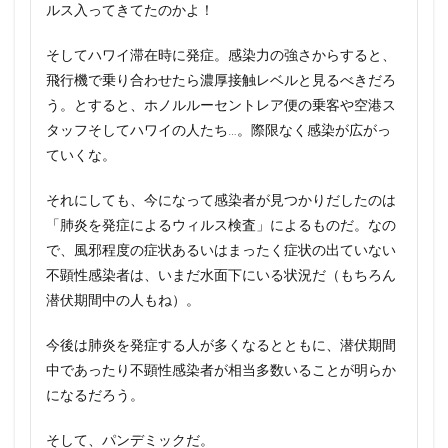
ルス入ってきてたのかよ！
そしてハワイ滞在時に発症。感染力の強さからすると、
飛行機で乗り合わせたら濃厚接触レベルと見るべきだろ
う。とすると、ホノルルーセントレア便の乗客や空港ス
タッフそしてハワイの人たち…。際限なく感染が広がっ
ていくな。
それにしても、今になって感染者が見つかりだしたのは
「肺炎を発症によるウィルス検査」によるものだ。なの
で、風邪程度の症状あるいはまったく症状の出ていない
不顕性感染者は、いまだ水面下にいる状況だ（もちろん
潜伏期間中の人もね）。
今後は肺炎を発症する人が多くなるとともに、潜伏期間
中であったり不顕性感染者が相当多数いることが明らか
になるだろう。
そして、パンデミックだ。