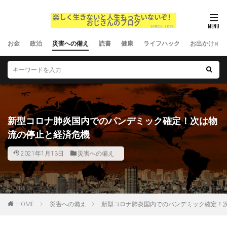
お金
政治
災害への備え
読書
健康
ライフハック
お出かけ
新型コロナ肺炎国内でのパンデミック確定！次は物
流の停止と経済危機
2021年1月13日
災害への備え
HOME
災害への備え
新型コロナ肺炎国内でのパンデミック確定！