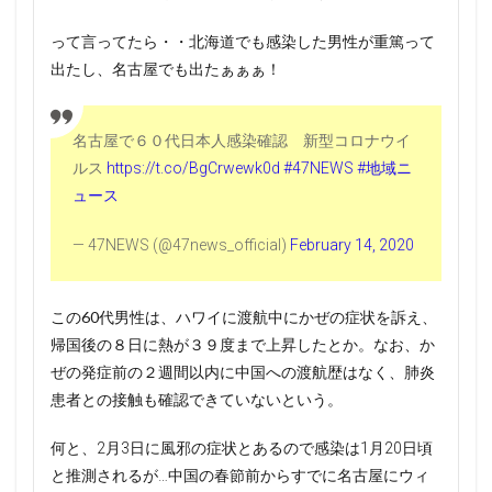
って言ってたら・・北海道でも感染した男性が重篤って
出たし、名古屋でも出たぁぁぁ！
名古屋で６０代日本人感染確認 新型コロナウイ
ルス
https://t.co/BgCrwewk0d
#47NEWS
#地域ニ
ュース
— 47NEWS (@47news_official)
February 14, 2020
この60代男性は、ハワイに渡航中にかぜの症状を訴え、
帰国後の８日に熱が３９度まで上昇したとか。なお、か
ぜの発症前の２週間以内に中国への渡航歴はなく、肺炎
患者との接触も確認できていないという。
何と、2月3日に風邪の症状とあるので感染は1月20日頃
と推測されるが…中国の春節前からすでに名古屋にウィ