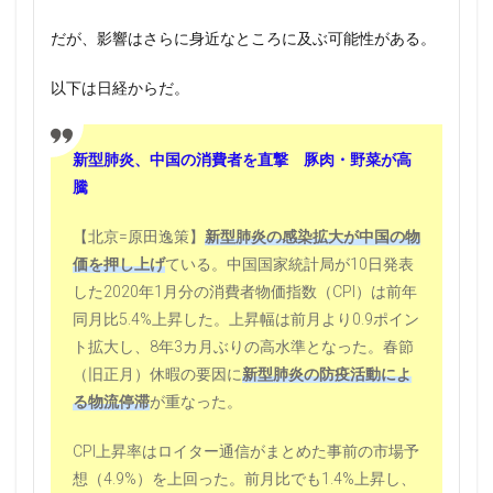
だが、影響はさらに身近なところに及ぶ可能性がある。
以下は日経からだ。
新型肺炎、中国の消費者を直撃 豚肉・野菜が高
騰
【北京=原田逸策】
新型肺炎の感染拡大が中国の物
価を押し上げ
ている。中国国家統計局が10日発表
した2020年1月分の消費者物価指数（CPI）は前年
同月比5.4%上昇した。上昇幅は前月より0.9ポイン
ト拡大し、8年3カ月ぶりの高水準となった。春節
（旧正月）休暇の要因に
新型肺炎の防疫活動によ
る物流停滞
が重なった。
CPI上昇率はロイター通信がまとめた事前の市場予
想（4.9%）を上回った。前月比でも1.4%上昇し、