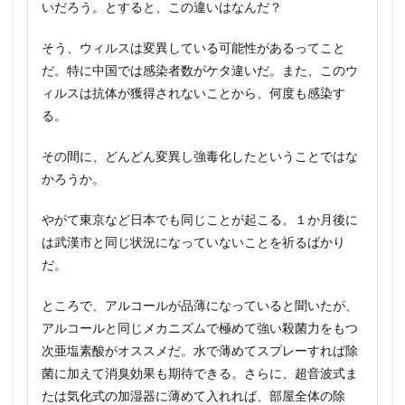
いだろう。とすると、この違いはなんだ？
そう、ウィルスは変異している可能性があるってこと
だ。特に中国では感染者数がケタ違いだ。また、このウ
ィルスは抗体が獲得されないことから、何度も感染す
る。
その間に、どんどん変異し強毒化したということではな
かろうか。
やがて東京など日本でも同じことが起こる。１か月後に
は武漢市と同じ状況になっていないことを祈るばかり
だ。
ところで、アルコールが品薄になっていると聞いたが、
アルコールと同じメカニズムで極めて強い殺菌力をもつ
次亜塩素酸がオススメだ。水で薄めてスプレーすれば除
菌に加えて消臭効果も期待できる。さらに、超音波式ま
たは気化式の加湿器に薄めて入れれば、部屋全体の除