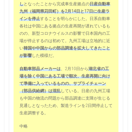
し
となったことから完成車生産拠点の
日産自動車
九州（福岡県苅田町）を2月14日と17日に生産ラ
インを停止
することを明らかにした。日系自動車
各社は中国にある拠点の生産再開が遅れているも
のの、新型コロナウイルスの影響で日本国内の工
場が停止するのは初めて。九州工場は立地的に近
い
韓国や中国からの部品調達を拡大してきたこと
が影響
した模様だ。
自動車部品メーカーは
、2月10日から
湖北省の工
場を除く中国にある工場で順次、生産再開に向け
て準備に入っているものの、サプライチェーン
（部品供給網）は混乱
している。日産の九州工場
も中国の物流の問題から部品調達に支障が生じる
見通しとなったため、製造ラインを2日間停止して
生産調整する。
中略