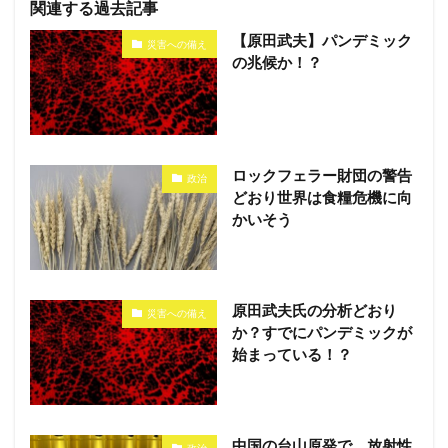
関連する過去記事
【原田武夫】パンデミック
災害への備え
の兆候か！？
ロックフェラー財団の警告
政治
どおり世界は食糧危機に向
かいそう
原田武夫氏の分析どおり
災害への備え
か？すでにパンデミックが
始まっている！？
中国の台山原発で、放射性