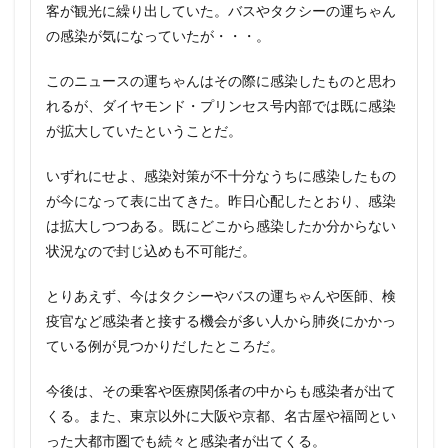
客が観光に繰り出していた。バスやタクシーの運ちゃん
の感染が気になっていたが・・・。
このニュースの運ちゃんはその際に感染したものと思わ
れるが、ダイヤモンド・プリンセス号内部では既に感染
が拡大していたということだ。
いずれにせよ、感染対策が不十分なうちに感染したもの
が今になって表に出てきた。昨日心配したとおり、感染
は拡大しつつある。既にどこから感染したか分からない
状況なので封じ込めも不可能だ。
とりあえず、今はタクシーやバスの運ちゃんや医師、検
疫官など感染者と接する機会が多い人から肺炎にかかっ
ている例が見つかりだしたところだ。
今後は、その乗客や医療関係者の中からも感染者が出て
くる。また、東京以外に大阪や京都、名古屋や福岡とい
った大都市圏でも続々と感染者が出てくる。