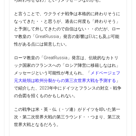
ろ終わらせるわ」というメッセージなのかも。
と言うことで、ウクライナ戦争は本格的に終わりそうに
なってきた・・と思うが、過去に何度も「終わりそう」
と予測して外してきたので自信はない・・のだが、ロー
マ教皇の「GreatRussia」発言の影響はEUにも及ぶ可能
性がある点には留意したい。
ローマ教皇の「GreatRussia」発言は、伝統的なカトリ
ック国家のフランスへの「ロシア陣営に移籍しなはれ」
メッセージという可能性が考えられ、「
メドベージェフ
元大統領は欧州分裂からの第三次世界大戦を予測する
」
で紹介した、2023年中にドイツとフランスの対立・戦争
の合図を招くものかもしれない。
この戦争は米・英・仏（・ソ連）がドイツを叩いた第一
次・第二次世界大戦の第三ラウンド・・つまり、第三次
世界大戦となるだろう。