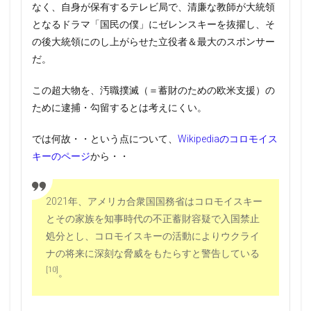
なく、自身が保有するテレビ局で、清廉な教師が大統領
となるドラマ「国民の僕」にゼレンスキーを抜擢し、そ
の後大統領にのし上がらせた立役者＆最大のスポンサー
だ。
この超大物を、汚職撲滅（＝蓄財のための欧米支援）の
ために逮捕・勾留するとは考えにくい。
では何故・・という点について、
Wikipediaのコロモイス
キーのページ
から・・
2021年、アメリカ合衆国国務省はコロモイスキー
とその家族を知事時代の不正蓄財容疑で入国禁止
処分とし、コロモイスキーの活動によりウクライ
ナの将来に深刻な脅威をもたらすと警告している
[10]
。