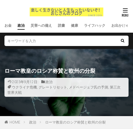
お金
政治
災害への備え
読書
健康
ライフハック
お出かけ
ローマ教皇のロシア称賛と欧州の分裂
2023年9月12日
政治
ウクライナ危機
,
グレートリセット
,
メドベージェフ氏の予測
,
第三次
世界大戦
HOME
政治
ローマ教皇のロシア称賛と欧州の分裂