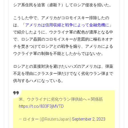
シア系住民を迫害（虐殺？）してロシア侵攻を招いた。
こうした中で、アメリカがコロモイスキー排除したの
は、「
アメリカは信用収縮と戦争によって金融危機に
」
で紹介したように、ウクライナ軍の配色が濃厚となる中
で、ロシア贔屓のコロモイスキーが意図的に極右ネオナ
チを焚きつけてロシアとの戦争を煽り、アメリカによる
ウクライナ軍の制御を不能としたからではないか。
ロシアとの直接対決を避けたいハズのアメリカは、弾薬
不足を理由にクラスター弾だけでなく劣化ウラン弾まで
供与するハメになっている。
米、ウクライナに劣化ウラン弾供給へ＝関係筋
https://t.co/833F3jMVTD
— ロイター (@ReutersJapan)
September 2, 2023