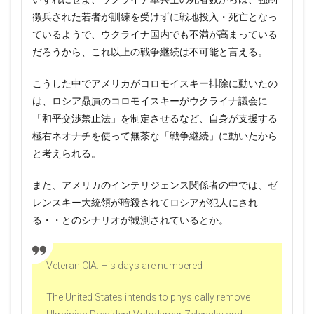
徴兵された若者が訓練を受けずに戦地投入・死亡となっ
ているようで、ウクライナ国内でも不満が高まっている
だろうから、これ以上の戦争継続は不可能と言える。
こうした中でアメリカがコロモイスキー排除に動いたの
は、ロシア贔屓のコロモイスキーがウクライナ議会に
「和平交渉禁止法」を制定させるなど、自身が支援する
極右ネオナチを使って無茶な「戦争継続」に動いたから
と考えられる。
また、アメリカのインテリジェンス関係者の中では、ゼ
レンスキー大統領が暗殺されてロシアが犯人にされ
る・・とのシナリオが観測されているとか。
Veteran CIA: His days are numbered
The United States intends to physically remove