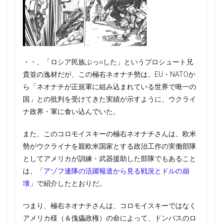
・・、「ロシア民族ぶっ○した」というプロシュート兄
貴並の逸材だが、この極右ネオナチ勢は、EU・NATOか
ら「ネオナチが正規軍に組み込まれている世界で唯一の
国」との批判を受けてきた実績が示すように、ウクライ
ナ政界・軍に食い込んでいた。
また、このコロモイスキーの極右ネオナチさんは、欧米
勢がウクライナを親欧米国家とする政治工作の実働部隊
としてアメリカが訓練・武器援助した部隊でもあること
は、「
アゾフ連隊の活躍報道から見る戦況とドルの崩
壊
」で紹介したとおりだ。
つまり、極右ネオナチさんは、コロモイスキーではなく
アメリカ様（＆傀儡政権）の命によって、ドンバスのロ