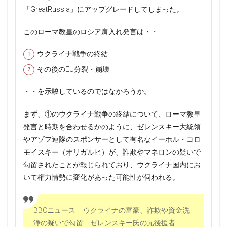
「GreatRussia」にアップグレードしてしまった。
このローマ教皇のロシア肩入れ発言は・・
ウクライナ戦争の終結
その後のEU分裂・崩壊
・・を示唆しているのではなかろうか。
まず、①のウクライナ戦争の終結について、ローマ教皇
発言と時期を合わせるかのように、ゼレンスキー大統領
やアゾフ連隊のスポンサーとして有名なイーホル・コロ
モイスキー（オリガルヒ）が、詐欺やマネロンの疑いで
勾留されたことが報じられており、ウクライナ国内にお
いて権力情勢に変化があった可能性が伺われる。
BBCニュース – ウクライナの富豪、詐欺や資金洗
浄の疑いで勾留 ゼレンスキー氏の元後援者