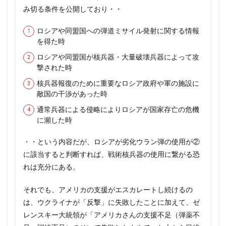
み切る条件を公開しており・・
ロシアや同盟国への弾道ミサイル発射に関する情報
を得た時
ロシアや同盟国が核兵器・大量破壊兵器によって攻
撃された時
核兵器報復のために重要なロシア政府や軍の施設に
敵国の干渉があった時
通常兵器による侵略によりロシアが国家存亡の危機
に瀕した時
・・という内容だが、ロシアが劣化ウラン弾の使用が②
に該当すると判断すれば、戦術核兵器の使用に繋がる恐
れは充分にある。
それでも、アメリカの支援がエスカレートし続けるの
は、ウクライナが「反撃」に失敗したことに加えて、ゼ
レンスキー大統領が「アメリカさんの支援不足（弾薬不