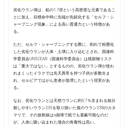
劣化ウラン弾は、鉛の1.7倍という高密度な元素であるこ
とに加え、目標命中時に先端が先鋭化する「セルフ・シ
ャープニング現象」による高い貫通力という特徴があ
る。
ただ、セルフ・シャープニングする際に、削れて粉塵化
した劣化ウランが人体・土壌に入り込むとされ、国連科
学委員会UNSCEAR（国連科学委員会）は残留物リスク
は「重大ではない」とするものの、劣化ウラン弾が使わ
れまくったイラクでは先天異常を持つ子供が多数生ま
れ、セルビアではがん患者が急増したという現実があ
る。
なお、劣化ウランとは天然ウランに約0.7％含まれる核分
裂しやすいウラン235を取り除いた後のウラン238のカタ
マリで、その放射線はα崩壊で紙でも遮蔽可能なのだ
が、人体に吸い込まれた場合の有毒性は高い。