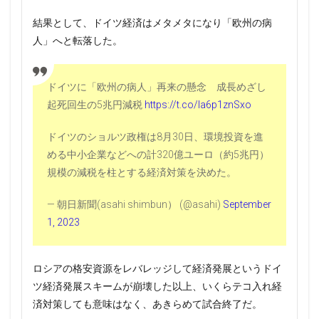
結果として、ドイツ経済はメタメタになり「欧州の病
人」へと転落した。
ドイツに「欧州の病人」再来の懸念 成長めざし
起死回生の5兆円減税
https://t.co/Ia6p1znSxo
ドイツのショルツ政権は8月30日、環境投資を進
める中小企業などへの計320億ユーロ（約5兆円）
規模の減税を柱とする経済対策を決めた。
— 朝日新聞(asahi shimbun） (@asahi)
September
1, 2023
ロシアの格安資源をレバレッジして経済発展というドイ
ツ経済発展スキームが崩壊した以上、いくらテコ入れ経
済対策しても意味はなく、あきらめて試合終了だ。