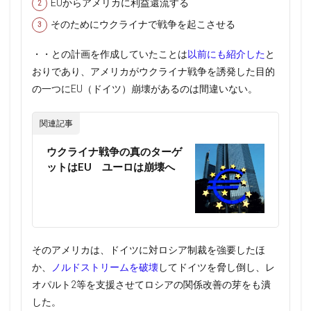
EUからアメリカに利益還流する
そのためにウクライナで戦争を起こさせる
・・との計画を作成していたことは
以前にも紹介した
と
おりであり、アメリカがウクライナ戦争を誘発した目的
の一つにEU（ドイツ）崩壊があるのは間違いない。
関連記事
ウクライナ戦争の真のターゲ
ットはEU ユーロは崩壊へ
そのアメリカは、ドイツに対ロシア制裁を強要したほ
か、
ノルドストリームを破壊
してドイツを脅し倒し、レ
オパルト2等を支援させてロシアの関係改善の芽をも潰
した。