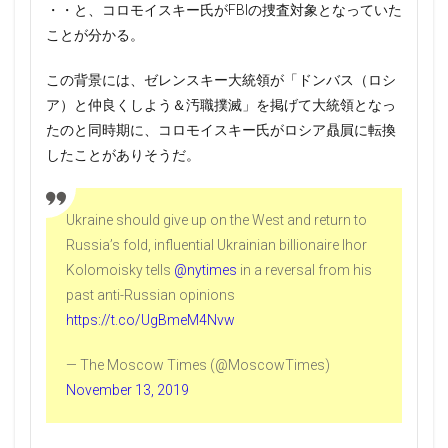
・・と、コロモイスキー氏がFBIの捜査対象となっていた
ことが分かる。
この背景には、ゼレンスキー大統領が「ドンバス（ロシ
ア）と仲良くしよう＆汚職撲滅」を掲げて大統領となっ
たのと同時期に、コロモイスキー氏がロシア贔屓に転換
したことがありそうだ。
Ukraine should give up on the West and return to
Russia’s fold, influential Ukrainian billionaire Ihor
Kolomoisky tells
@nytimes
in a reversal from his
past anti-Russian opinions
https://t.co/UgBmeM4Nvw
— The Moscow Times (@MoscowTimes)
November 13, 2019