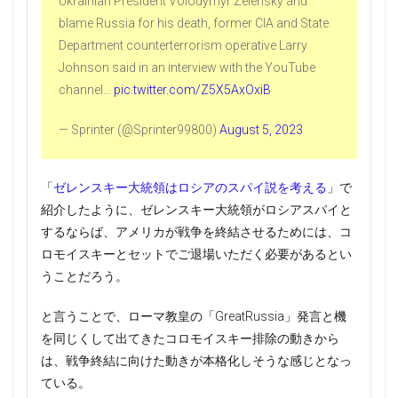
Ukrainian President Volodymyr Zelensky and
blame Russia for his death, former CIA and State
Department counterterrorism operative Larry
Johnson said in an interview with the YouTube
channel…
pic.twitter.com/Z5X5AxOxiB
— Sprinter (@Sprinter99800)
August 5, 2023
「
ゼレンスキー大統領はロシアのスパイ説を考える
」で
紹介したように、ゼレンスキー大統領がロシアスパイと
するならば、アメリカが戦争を終結させるためには、コ
ロモイスキーとセットでご退場いただく必要があるとい
うことだろう。
と言うことで、ローマ教皇の「GreatRussia」発言と機
を同じくして出てきたコロモイスキー排除の動きから
は、戦争終結に向けた動きが本格化しそうな感じとなっ
ている。