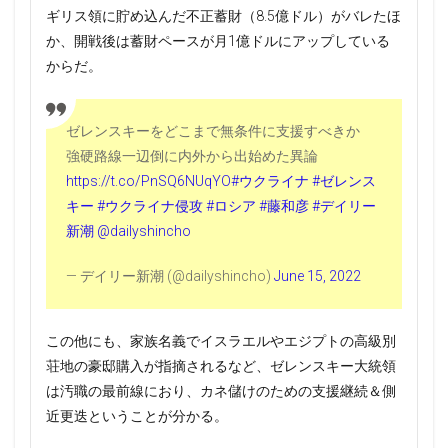
ギリス領に貯め込んだ不正蓄財（8.5億ドル）がバレたほ
か、開戦後は蓄財ペースが月1億ドルにアップしている
からだ。
ゼレンスキーをどこまで無条件に支援すべきか
強硬路線一辺倒に内外から出始めた異論
https://t.co/PnSQ6NUqYO
#ウクライナ
#ゼレンス
キー
#ウクライナ侵攻
#ロシア
#藤和彦
#デイリー
新潮
@dailyshincho
— デイリー新潮 (@dailyshincho)
June 15, 2022
この他にも、家族名義でイスラエルやエジプトの高級別
荘地の豪邸購入が指摘されるなど、ゼレンスキー大統領
は汚職の最前線におり、カネ儲けのための支援継続＆側
近更迭ということが分かる。