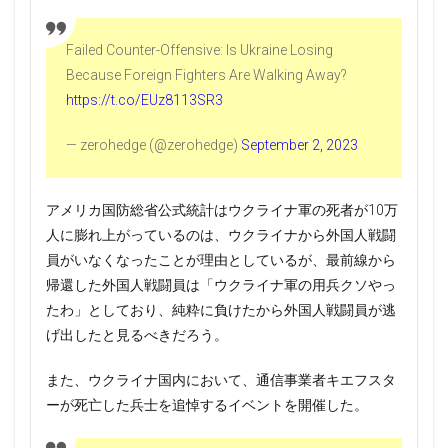
Failed Counter-Offensive: Is Ukraine Losing
Because Foreign Fighters Are Walking Away?
https://t.co/EUz8113SR3
— zerohedge (@zerohedge)
September 2, 2023
アメリカ国防総省公式統計はウクライナ軍の死者が10万
人に膨れ上がっているのは、ウクライナから外国人戦闘
員がいなくなったことが理由としているが、最前線から
帰還した外国人戦闘員は「ウクライナ軍の用兵クソやっ
たわ」としており、純粋に負けたから外国人戦闘員が逃
げ出したと見るべきだろう。
また、ウクライナ国内において、通信事業者キエフスタ
ーが死亡した兵士を追悼するイベントを開催した。