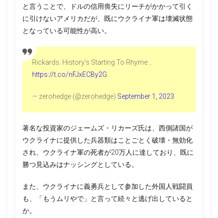
と言うことで、ドルの信用喪失にリーチがかかって引く
に引けないアメリカだが、既にウクライナ軍は壊滅状態
となっている可能性が高い。
Rickards: History’s Starting To Rhyme…
https://t.co/nFJxECBy2G
— zerohedge (@zerohedge)
September 1, 2023
著名な投資家のジェームズ・リカーズ氏は、西側諸国が
ウクライナに提供した兵器類はことごとく破壊・無効化
され、ウクライナ軍の死者が20万人に達しており、既に
勝つ見込みはナッシングとしている。
また、ウクライナに義勇兵として参加した外国人戦闘員
も、「もうムリやで」と言って続々と逃げ出していると
か。