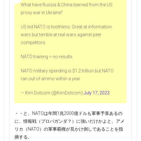
What have Russia & China learned from the US
proxy war in Ukraine?
US led NATO is toothless. Great at information
wars but terrible at real wars against peer
competitors.
NATO training = no results
NATO military spending is $1.2 trillion but NATO
ran out of ammo within a year.
— Kim Dotcom (@KimDotcom)
July 17, 2023
・・と、NATOは年間1兆2000億ドルも軍事予算あるの
に、情報戦（プロパガンダ？）に強いだけかよと、アメ
リカ（NATO）の軍事覇権が見かけ倒しであることを指
摘する。