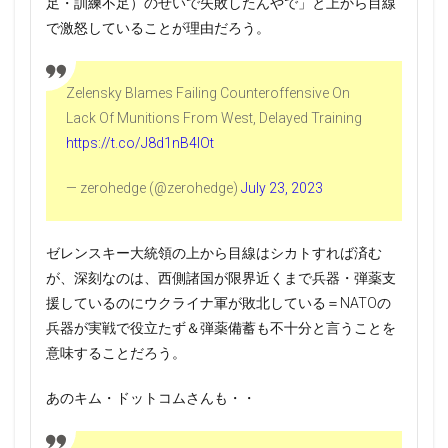
足・訓練不足）のせいで失敗したんやで」と上から目線
で激怒していることが理由だろう。
Zelensky Blames Failing Counteroffensive On
Lack Of Munitions From West, Delayed Training
https://t.co/J8d1nB4lOt
— zerohedge (@zerohedge)
July 23, 2023
ゼレンスキー大統領の上から目線はシカトすれば済む
が、深刻なのは、西側諸国が限界近くまで兵器・弾薬支
援しているのにウクライナ軍が敗北している＝NATOの
兵器が実戦で役立たず＆弾薬備蓄も不十分と言うことを
意味することだろう。
あのキム・ドットコムさんも・・