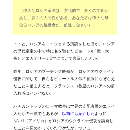
（偉大なロシア帝国は、文化的で、多くの文化が
あり、多くの人間性がある。あなた方は偉大な母
なるロシアの後継者だ。前進しなさい）」
・・と、ロシアをヨイショする演説をしたほか、ロシア
の歴代皇帝の中で特に名を馳せたピョートル1世（大
帝）とエカテリーナ2世について言及したとか。
昨年、ロシアのプーチン大統領が、ロシアのウクライナ
侵攻に関して、自らをピョートル大帝の征服になぞらえ
たことを踏まえると、フランシスコ教皇のロシアへの肩
入れ感はハンパない。
バチカントップのローマ教皇は世界の支配者層のエライ
人たちの一員でもあるが、
以前にも紹介した
ように、
NATO（アメリカ）がロシアのウクライナ侵攻を誘発し
たことを仄めかしていたワケだが、ついに