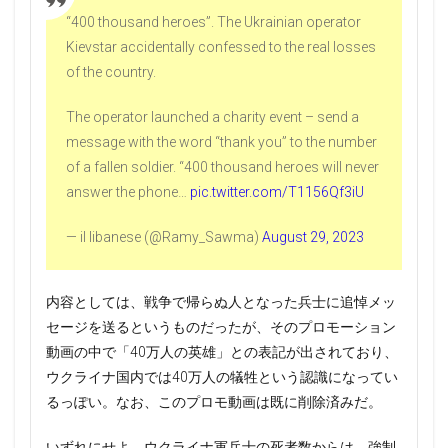
“400 thousand heroes”. The Ukrainian operator
Kievstar accidentally confessed to the real losses
of the country.
The operator launched a charity event – send a
message with the word “thank you” to the number
of a fallen soldier. “400 thousand heroes will never
answer the phone…
pic.twitter.com/T1156Qf3iU
— il libanese (@Ramy_Sawma)
August 29, 2023
内容としては、戦争で帰らぬ人となった兵士に追悼メッ
セージを送るというものだったが、そのプロモーション
動画の中で「40万人の英雄」との表記が出されており、
ウクライナ国内では40万人の犠牲という認識になってい
るっぽい。なお、このプロモ動画は既に削除済みだ。
いずれにせよ、ウクライナ軍兵士の死者数からは、強制