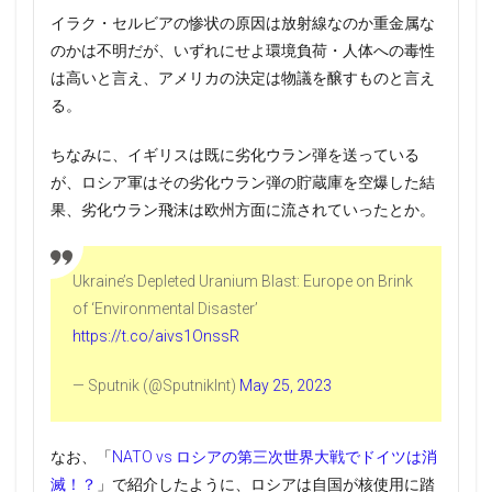
イラク・セルビアの惨状の原因は放射線なのか重金属な
のかは不明だが、いずれにせよ環境負荷・人体への毒性
は高いと言え、アメリカの決定は物議を醸すものと言え
る。
ちなみに、イギリスは既に劣化ウラン弾を送っている
が、ロシア軍はその劣化ウラン弾の貯蔵庫を空爆した結
果、劣化ウラン飛沫は欧州方面に流されていったとか。
Ukraine’s Depleted Uranium Blast: Europe on Brink
of ‘Environmental Disaster’
https://t.co/aivs1OnssR
— Sputnik (@SputnikInt)
May 25, 2023
なお、「
NATO vs ロシアの第三次世界大戦でドイツは消
滅！？
」で紹介したように、ロシアは自国が核使用に踏