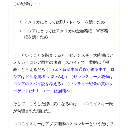
この戦争は・・
アメリカにとってはEU（ドイツ）を潰すため
ロシアにとってはアメリカの金融覇権・軍事覇
権を潰すため
・・ということを踏まえると、ゼレンスキー大統領はア
メリカ・ロシア両方の傀儡（スパイ）で、蓄財は「報
酬」と言えるだろう。(
金・資源本位通貨が迫る中で、ロ
シアはドルを崩壊へ追い込む
）（
ゼレンスキー大統領は
ロシアのスパイ説を考える
）（
ウクライナ戦争の真のタ
ーゲットはEU ユーロは崩壊へ
）
そして、こうした際に気になるのは、コロモイスキー氏
が勾留された理由だ。
コロモイスキーはアゾフ連隊のスポンサーというだけで